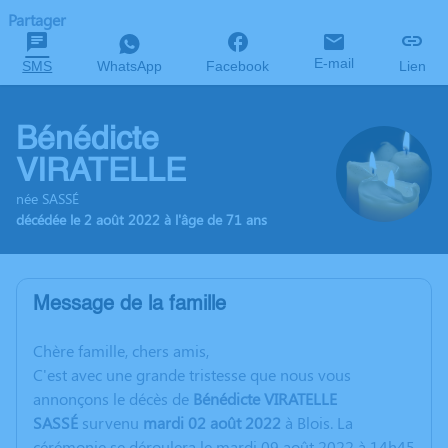
Partager
E-mail
SMS
WhatsApp
Facebook
Lien
Bénédicte
VIRATELLE
née SASSÉ
décédée le 2 août 2022 à l'âge de 71 ans
Message de la famille
C
hère famille, chers amis,
C'est avec une grande tristesse que nous vous
annonçons le décès de
Bénédicte VIRATELLE
SASS
É
survenu
mardi 02 août 2022
à Blois. La
cérémonie se déroulera le mardi 09 août 2022 à 14h45