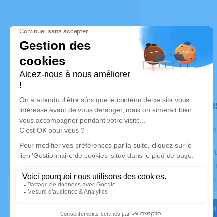
Déroulé de
Les inform
Activez une aler
Recevoir une aler
Je veux êtr