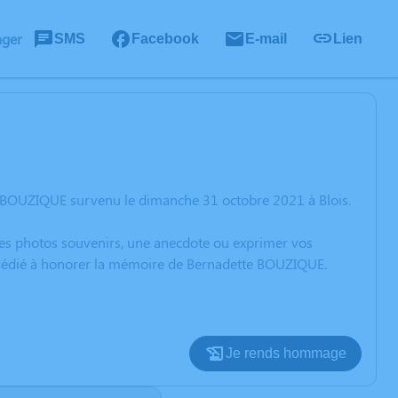
ager
SMS
Facebook
E-mail
Lien
e BOUZIQUE survenu le dimanche 31 octobre 2021 à Blois.
 des photos souvenirs, une anecdote ou exprimer vos
n dédié à honorer la mémoire de Bernadette BOUZIQUE.
Je rends hommage