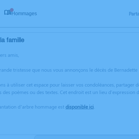
Part
Hommages
0
a famille
hers amis,
grande tristesse que nous vous annonçons le décès de Bernadett
ns à utiliser cet espace pour laisser vos condoléances, partager
s des poèmes ou des textes. Cet endroit est un lieu d'expressio
lantation d’arbre hommage est
disponible ici
.