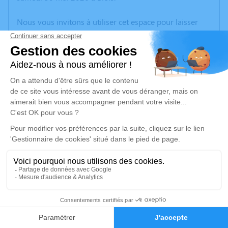
Nous vous invitons à utiliser cet espace pour laisser
vos condoléances, partager des photos souvenirs, une
anecdote ou exprimer vos pensées à travers des
poèmes ou des textes. Cet endroit est un lieu
d'expression dédié à honorer la mémoire de Cécilia
CARREGAL.
Un service de plantation d’arbre hommage est
disponible ici
.
Je rends hommage
Cérémonie civile
mardi 09 juin 2026 à 11h30
5
Crematorium du Val de Loire de Blois
85 Rue de la Picardière
Faire-part
Hommages
41000 Blois