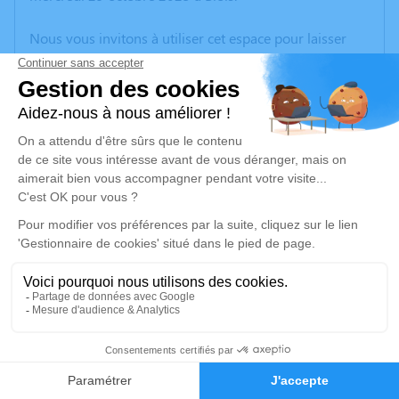
Nous vous invitons à utiliser cet espace pour laisser
vos condoléances, partager des photos souvenirs, une
anecdote ou exprimer vos pensées à travers des
poèmes ou des textes. Cet endroit est un lieu
d'expression dédié à honorer la mémoire de Claudine
MIALHE.
Un service de plantation d’arbre hommage est
disponible ici
.
Je rends hommage
Cérémonie religieuse
lundi 10 novembre 2025 à 10h00
14
Eglise Onzain de Veuzain-sur-Loire
Rue des Rapins
Faire-part
Hommages
41150 Veuzain-sur-Loire