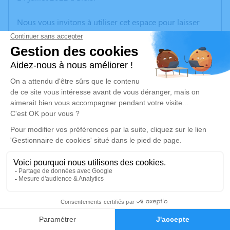
Nous vous invitons à utiliser cet espace pour laisser
vos condoléances, partager des photos souvenirs, une
anecdote ou exprimer vos pensées à travers des
poèmes ou des textes. Cet endroit est un lieu
d'expression dédié à honorer la mémoire de Jean
BUCHET.
Un service de plantation d’arbre hommage est
disponible ici
.
Je rends hommage
Cérémonie religieuse
vendredi 22 juillet 2022 à 09h30
1
Eglise de Vineuil
10, Grand Rue
Faire-part
Hommages
41350 Vineuil