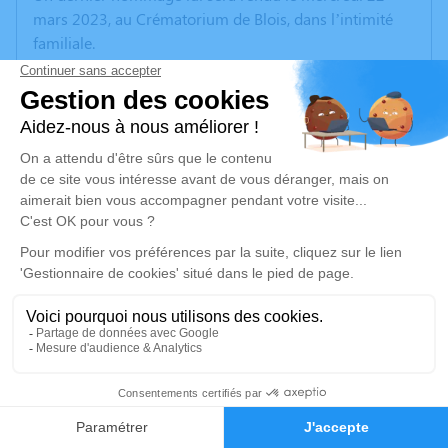
mars 2023, au Crématorium de Blois, dans l’intimité
familiale
.
Vous pourrez l’accompagner au cimetière de Azé, le
même jour à 17 h 30, où ces cendres reposeront près
de Jeannine, son épouse
Merci de respecter ses voeux pas de fleurs pas de
plaques.
Un service de plantation d’arbre hommage est
disponible ici
.
Je rends hommage
Cérémonie civile
5
mercredi 22 mars 2023 à 10h30
Crematorium du Val de Loire de Blois
Faire-part
Hommages
85 Rue de la Picardière