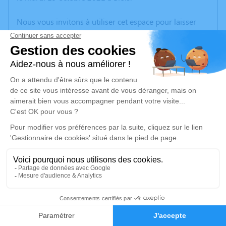
Nous vous invitons à utiliser cet espace pour laisser
vos condoléances, partager des photos souvenirs, une
anecdote ou exprimer vos pensées à travers des
poèmes ou des textes. Cet endroit est un lieu
d'expression dédié à honorer la mémoire de Jean-
Pierre JANIAUD.
Un service de plantation d’arbre hommage est
disponible ici
.
Je rends hommage
Cérémonie civile
vendredi 22 octobre 2021 à 15h00
1
Cimetière de Bois Colombes d'Asnières-sur-Seine
Avenue de l'Egalité
Faire-part
Hommages
92600 Asnières-sur-Seine