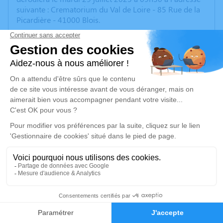
suivante : Crematorium du Val de Loire - 85 Rue de la
Picardière - 41000 Blois.
Nous vous invitons à utiliser cet espace pour laisser
vos condoléances, partager des photos souvenirs, une
anecdote ou exprimer vos pensées à travers des
poèmes ou des textes. Cet endroit est un lieu
d'expression dédié à honorer la mémoire de Josée.
Nous vous convions à l'issue de la cérémonie à son
domicile pour partager un moment ensemble en son
souvenir autour d'un repas. Merci de contacter
Marincka ou Damien au plus tard lundi pour les
prévenir de votre présence pour ce repas.
Les enfants et petits-enfants de Josée vous remercient.
Marincka 0688284998
Damien 0680354209
23
Un service de plantation d’arbre hommage est
Faire-part
Hommages
disponible ici
.