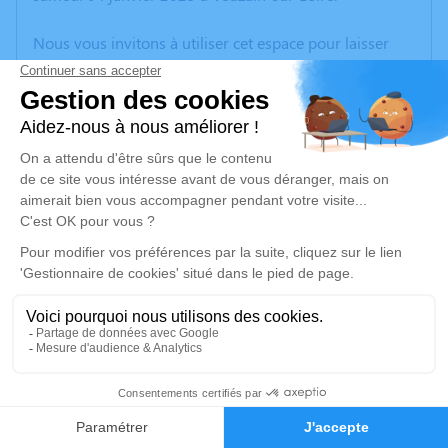
Nous vous invitons à utiliser cet espace pour laisser
vos condoléances, partager des photos souvenirs, une
anecdote ou exprimer vos pensées à travers des
poèmes ou des textes. Cet endroit est un lieu
d'expression dédié à honorer la mémoire de Maurice
BERNARD.
Un service de plantation d’arbre hommage est
disponible ici
.
Je rends hommage
Cérémonie civile
jeudi 09 janvier 2025 à 09h00
3
Crématorium d'Esvres d'Esvres-sur-Indre
Rue des Landes
Faire-part
Hommages
37320 Esvres-sur-Indre