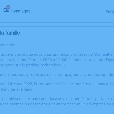
22
Part
Hommages
a famille
hers amis,
grande tristesse que nous vous annonçons le décès de Mauricett
oulera le lundi 23 mars 2026 à 14h00 à l’adresse suivante : Églis
us garer sur le parking rochambeau.)
onie, nous vous proposons de l'accompagner au crématorium de B
rdi 24 mars 2026, l'urne sera scellée au cimetière de Lunay à 1
invités à le faire.
ns à utiliser cet espace pour laisser vos condoléances, partager
s des poèmes ou des textes. Cet endroit est un lieu d'expressio