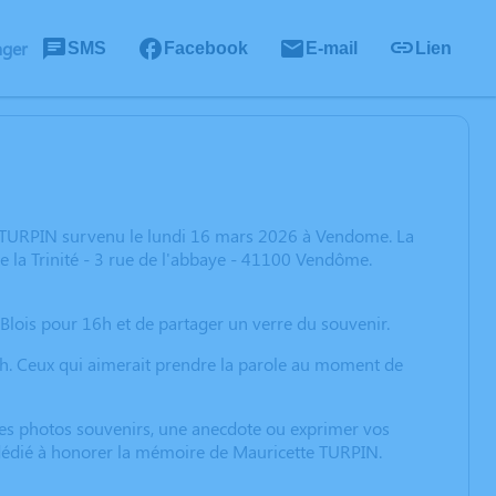
ager
SMS
Facebook
E-mail
Lien
e TURPIN survenu le lundi 16 mars 2026 à Vendome. La
e la Trinité - 3 rue de l'abbaye - 41100 Vendôme.
lois pour 16h et de partager un verre du souvenir.
4h. Ceux qui aimerait prendre la parole au moment de
 des photos souvenirs, une anecdote ou exprimer vos
n dédié à honorer la mémoire de Mauricette TURPIN.