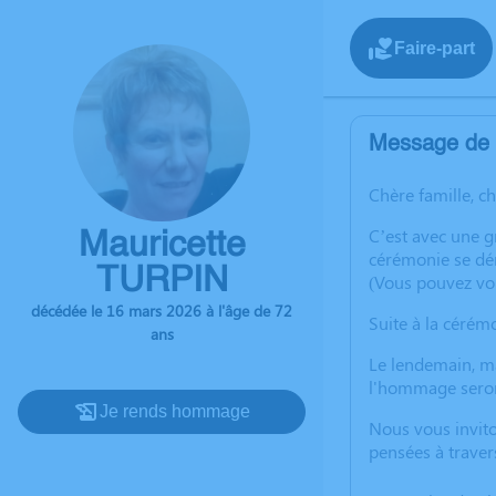
Faire-part
Message de l
Chère famille, c
C’est avec une 
Mauricette
cérémonie se dér
TURPIN
(Vous pouvez vo
décédée le 16 mars 2026 à l'âge de 72
Suite à la cérém
ans
Le lendemain, ma
l'hommage seront 
Je rends hommage
Nous vous invito
pensées à traver