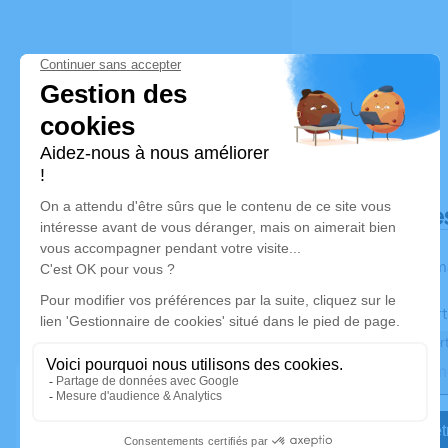
Déroulé de
Les inform
Activez une aler
Recevoir une aler
Je veux êtr