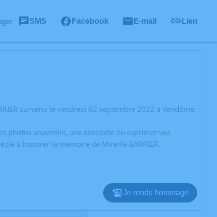
ager
SMS
Facebook
E-mail
Lien
BARRIER survenu le vendredi 02 septembre 2022 à Vendôme.
 des photos souvenirs, une anecdote ou exprimer vos
 dédié à honorer la mémoire de Mireille BARRIER.
Je rends hommage