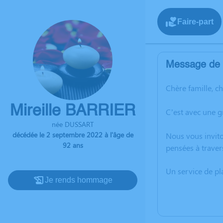
Faire-part
Message de l
Chère famille, c
Mireille BARRIER
C’est avec une 
née DUSSART
décédée le 2 septembre 2022 à l'âge de
Nous vous invito
92 ans
pensées à traver
Un service de p
Je rends hommage