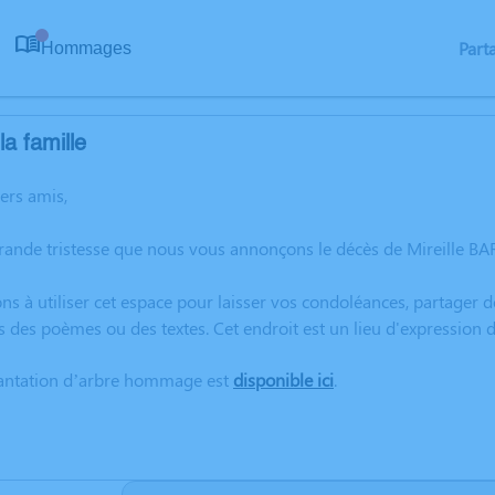
Part
Hommages
0
a famille
hers amis,
grande tristesse que nous vous annonçons le décès de Mireille 
ns à utiliser cet espace pour laisser vos condoléances, partager
s des poèmes ou des textes. Cet endroit est un lieu d'expression
lantation d’arbre hommage est
disponible ici
.