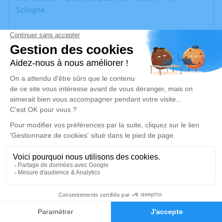
Sologne.
Nous vous invitons à utiliser cet espace pour laisser
vos condoléances, partager des photos souvenirs, une
anecdote ou exprimer vos pensées à travers des
poèmes ou des textes. Cet endroit est un lieu
d'expression dédié à honorer la mémoire de Monique
THANRON.
Un service de plantation d’arbre hommage est
disponible ici
.
Je rends hommage
Cérémonie religieuse
30
mercredi 17 septembre 2025 à 14h30
Église Saint Pierre de Blois
Faire-part
Hommages
76 rue de Cabochon