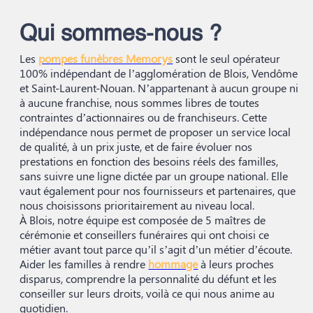
DEMANDE DE RENDEZ-VOUS EN AGENCE
Qui sommes-nous ?
QUI SOMMES-NOUS ?
Les
pompes funèbres Memorys
sont le seul opérateur
100% indépendant de l’agglomération de Blois, Vendôme
NOUS REJOINDRE
et Saint-Laurent-Nouan. N’appartenant à aucun groupe ni
à aucune franchise, nous sommes libres de toutes
contraintes d’actionnaires ou de franchiseurs. Cette
indépendance nous permet de proposer un service local
de qualité, à un prix juste, et de faire évoluer nos
prestations en fonction des besoins réels des familles,
sans suivre une ligne dictée par un groupe national. Elle
vaut également pour nos fournisseurs et partenaires, que
nous choisissons prioritairement au niveau local.
À Blois, notre équipe est composée de 5 maîtres de
cérémonie et conseillers funéraires qui ont choisi ce
métier avant tout parce qu’il s’agit d’un métier d’écoute.
Aider les familles à rendre
hommage
à leurs proches
disparus, comprendre la personnalité du défunt et les
conseiller sur leurs droits, voilà ce qui nous anime au
quotidien.