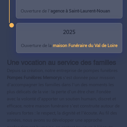
Ouverture de l’
agence à Saint-Laurent-Nouan
2025
Ouverture de la
maison Funéraire du Val de Loire
Une vocation au service des familles
Depuis sa création, notre entreprise de pompes funèbres
Pompes Funèbres Memorys
s’est donnée pour mission
d’accompagner les familles dans l’un des moments les
plus délicats de la vie : la perte d’un être cher. Fondée
avec la volonté d’apporter un soutien humain, discret et
efficace, notre maison funéraire s’est construite autour de
valeurs fortes : le respect, la dignité et l’écoute. Au fil des
années, nous avons su développer une approche
profondément humaine, en restant toujours à l’écoute