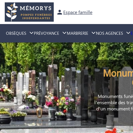
Aller
au
Espace famille
contenu
OBSÈQUES
PRÉVOYANCE
MARBRERIE
NOS AGENCES
Monume
Monuments funéra
l’ensemble des trav
d’un monument fun