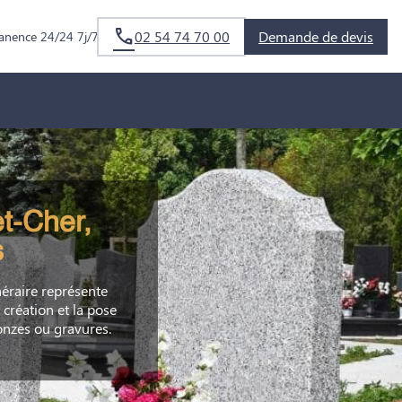
02 54 74 70 00
Demande de devis
anence 24/24 7j/7
t-Cher,
s
éraire représente
 création et la pose
onzes ou gravures.