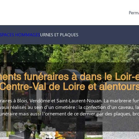
Perm
ESPACES HOMMAGES
URNES ET PLAQUES
nts funéraires à dans le Loir-e
Centre-Val de Loire et alentour
ires à Blois, Vendôme et Saint-Laurent-Nouan. La marbrerie fun
aux réalisés au sein d’un cimetière : la confection d’un caveau, la
éraire mais aussi l’ornement de ce dernier par des plaques, br