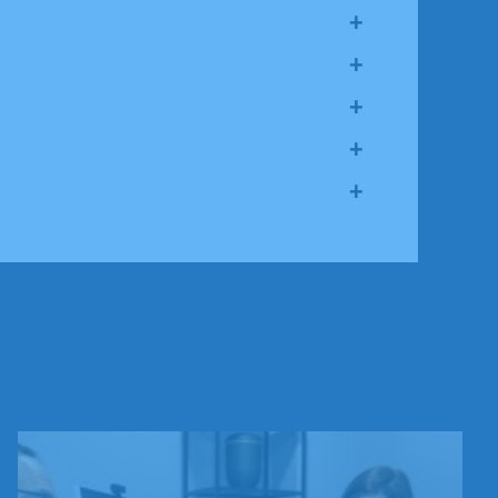
+
+
+
+
+