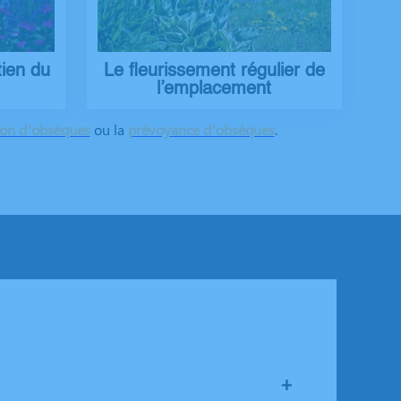
tien du
Le fleurissement régulier de
l’emplacement
ion d’obsèques
ou la
prévoyance d’obsèques
.
+