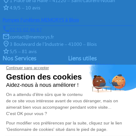
1 Place de la Halle – 41220 – Saint-Laurent-Nouan
4.9/5 – 10 avis
Pompes Funèbres MEMORYS à Blois
02 55 02 46 67
contact@memorys.fr
3 Boulevard de l'Industrie – 41000 – Blois
5/5 – 81 avis
Nos Services
Liens utiles
Organiser des Obsèques
À propos de Memorys
Prévoir ses obsèques
Demande de rendez-vous en
agence
Démarches Post Obsèques
Avis de décès dans le Loir-et-
Services aux familles
Cher (41)
Monuments funéraires
Espace famille
Nous rejoindre
Nos réseaux sociaux