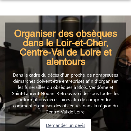
Aller
au
OBSÈQUES
contenu
PRÉVOYANCE
ORGANISER DES OBSÈQUES
Organiser des obsèques
MARBRERIE
PRÉVOIR SES OBSÈQUES
DÉMARCHES POST OBSÈQUES
dans le Loir-et-Cher,
NOS AGENCES
MONUMENTS FUNÉRAIRES
Centre-Val de Loire et
DEMANDE DE DEVIS PRÉVOYANCE
SERVICES AUX FAMILLES AVANT/APRÈS
alentours
ESPACES HOMMAGES
TOUTES NOS AGENCES
DEMANDE DE DEVIS MARBRERIE
DEMANDE DE DEVIS OBSÈQUES
URNES ET PLAQUES
Dans le cadre du décès d’un proche, de nombreuses
AGENCE FUNÉRAIRE À BLOIS
démarches doivent être entreprises afin d’organiser
les funérailles ou obsèques à Blois, Vendôme et
AGENCE FUNÉRAIRE À VENDÔME
Saint-Laurent-Nouan. Retrouvez ci dessous toutes les
informations nécessaires afin de comprendre
comment organiser des obsèques dans la région du
AGENCE FUNÉRAIRE À SAINT-LAURENT-NOUAN
Centre-Val de Loire.
DEMANDE DE RENDEZ-VOUS EN AGENCE
Demander un devis