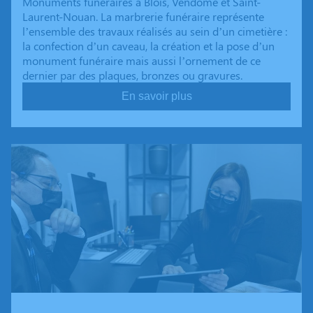
Monuments funéraires à Blois, Vendôme et Saint-
Laurent-Nouan. La marbrerie funéraire représente
l’ensemble des travaux réalisés au sein d’un cimetière :
la confection d’un caveau, la création et la pose d’un
monument funéraire mais aussi l’ornement de ce
dernier par des plaques, bronzes ou gravures.
En savoir plus