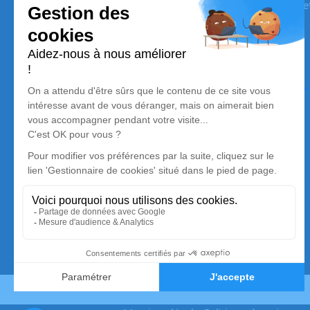
son souvenir dans le respect de ses volontés, de ses valeurs 
son dernier voyage.
Nos agences
Pompes Funèbres MÉMORYS - Vendôme
02 57 54 15 23
contact@memorys.fr
3 Fbg Saint-Lubin - 41100 - Vendôme
4.9/5 - 30 avis