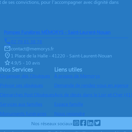
et de ses convictions, pour l’accompagner avec dignité dans
Pompes Funèbres MÉMORYS - Saint-Laurent-Nouan
02 79 81 38 78
contact@memorys.fr
1 Place de la Halle - 41220 - Saint-Laurent-Nouan
4.9/5 - 10 avis
Nos Services
Liens utiles
Organiser des Obsèques
À propos de Memorys
Prévoir ses obsèques
Demande de rendez-vous en agence
Démarches Post Obsèques
Avis de décès dans le Loir-et-Cher (41
Services aux familles
Espace famille
Monuments funéraires
Nous rejoindre
Nos réseaux sociaux