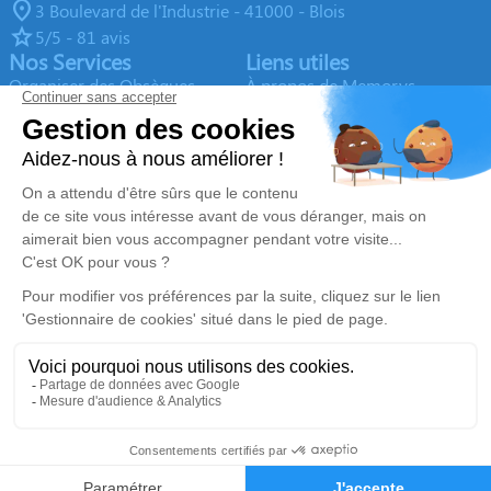
3 Boulevard de l'Industrie - 41000 - Blois
5/5 - 81 avis
Nos Services
Liens utiles
Organiser des Obsèques
À propos de Memorys
Prévoir ses obsèques
Demande de rendez-vous en
agence
Démarches Post Obsèques
Avis de décès dans le Loir-et-
Services aux familles
Cher (41)
Monuments funéraires
Espace famille
Nous rejoindre
Nos réseaux sociaux
Mentions légales
Politique de traitement des données personnelles
Politique d’utilisation des cookies
Gestionnaire de cookies
Zone d'intervention
Réalisation et référencement par