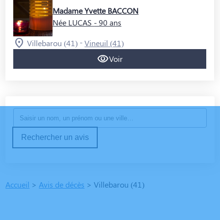
Madame Yvette BACCON
Née LUCAS
- 90 ans
-
Villebarou (41)
Vineuil (41)
Voir
Rechercher un avis
Accueil
>
Avis de décès
>
Villebarou (41)