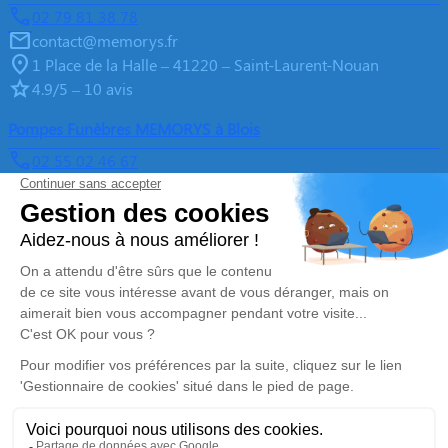
02 79 81 38 78
contact@memorys.fr
1 Place de la Halle – 41220 – Saint-Laurent-Nouan
4.9/5 – 10 avis
Pompes Funèbres MEMORYS à Blois
02 55 02 46 67
contact@memorys.fr
3 Boulevard de l'Industrie – 41000 – Blois
5/5 – 81 avis
Nos Services
Liens utiles
Organiser des Obsèques
À propos de Memorys
Prévoir ses obsèques
Demande de rendez-vous en
agence
Démarches Post Obsèques
Avis de décès dans le Loir-et-
Services aux familles
Cher (41)
Monuments funéraires
Espace famille