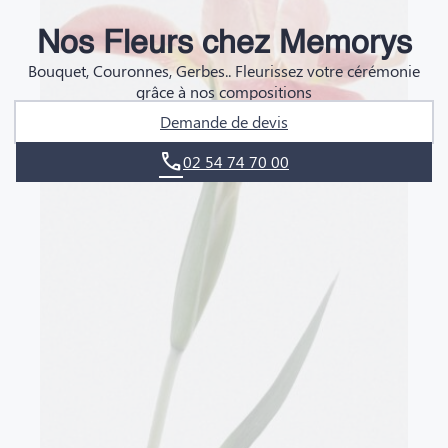
DEMANDE DE RENDEZ-VOUS EN AGENCE
Nos Fleurs chez Memorys
QUI SOMMES-NOUS ?
Bouquet, Couronnes, Gerbes.. Fleurissez votre cérémonie
grâce à nos compositions
NOUS REJOINDRE
Demande de devis
02 54 74 70 00