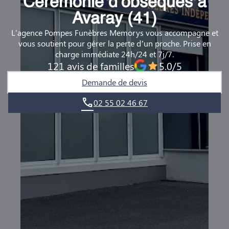
Cérémonie d’obsèques à
DEMANDE DE RENDEZ-VOUS EN AGENCE
Avaray (41)
L'agence Pompes Funèbres Memorys vous accompagne et
QUI SOMMES-NOUS ?
vous soutient pour gérer la perte d’un proche. Prise en
charge immédiate 24h/24 et 7j/7.
NOUS REJOINDRE
121 avis de familles
5.0/5
Demande de devis
02 55 02 46 67