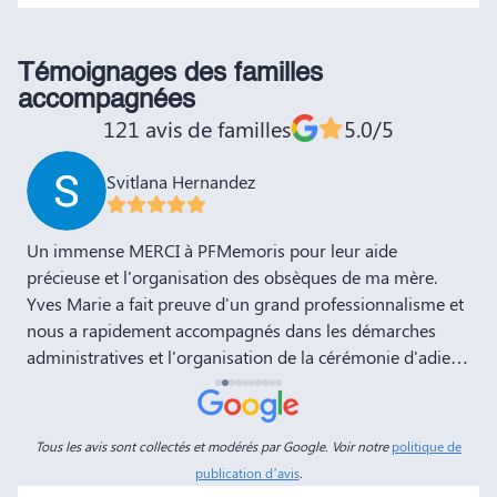
Témoignages des familles
accompagnées
121 avis de familles
5.0/5
Svitlana Hernandez
,
Un immense MERCI à PFMemoris pour leur aide
T
précieuse et l'organisation des obsèques de ma mère.
r
Yves Marie a fait preuve d'un grand professionnalisme et
nous a rapidement accompagnés dans les démarches
administratives et l'organisation de la cérémonie d'adieu.
Nous souhaitons à votre entreprise prospérité et succès
et la recommandons vivement à tous nos amis et
connaissances. Dans ces moments de deuil, des
Tous les avis sont collectés et modérés par Google. Voir notre
politique de
personnes comme Yves Marie et Dimitry sont d'un grand
publication d’avis
.
réconfort, et c'est un véritable soulagement de savoir que