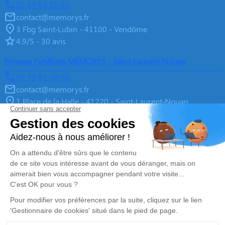
02 57 54 15 23
contact@memorys.fr
3 Fbg Saint-Lubin - 41100 - Vendôme
4.9/5 - 30 avis
Pompes Funèbres MÉMORYS - Saint-Laurent-Nouan
02 79 81 38 78
contact@memorys.fr
1 Place de la Halle - 41220 - Saint-Laurent-Nouan
4.9/5 - 10 avis
Pompes Funèbres MEMORYS à Blois
02 55 02 46 67
contact@memorys.fr
3 Boulevard de l'Industrie - 41000 - Blois
5/5 - 81 avis
Nos Services
Liens utiles
Organiser des Obsèques
À propos de Memorys
Prévoir ses obsèques
Demande de rendez-vous en