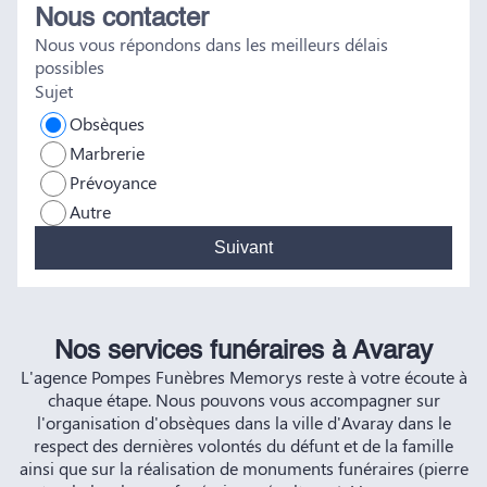
Nous contacter
tout a été fait dans les règles. Tous nos vœux de réussite à
Nous vous répondons dans les meilleurs délais
vous et à vos futurs clients. Cordialement famille
possibles
HERNANDEZ
Sujet
Obsèques
Marbrerie
Prévoyance
Autre
Suivant
Nos services funéraires à Avaray
L'agence Pompes Funèbres Memorys reste à votre écoute à
chaque étape. Nous pouvons vous accompagner sur
l'organisation d'obsèques dans la ville d'Avaray dans le
respect des dernières volontés du défunt et de la famille
ainsi que sur la réalisation de monuments funéraires (pierre