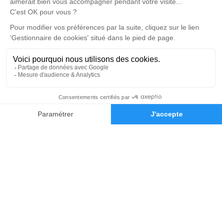
3 Boulevard de l'Industrie - 41000 - Blois
5/5 - 81 avis
Nos Services
Liens utiles
Organiser des Obsèques
À propos de Memorys
Prévoir ses obsèques
Demande de rendez-vous en
agence
Démarches Post Obsèques
Avis de décès dans le Loir-et-
Services aux familles
Cher (41)
Monuments funéraires
Espace famille
02 54 74 70 00
Demande de devis
Nous rejoindre
Nos réseaux sociaux
Mentions légales
Politique de traitement des données personnelles
Politique d’utilisation des cookies
Gestionnaire de cookies
Zone d'intervention
Réalisation et référencement par