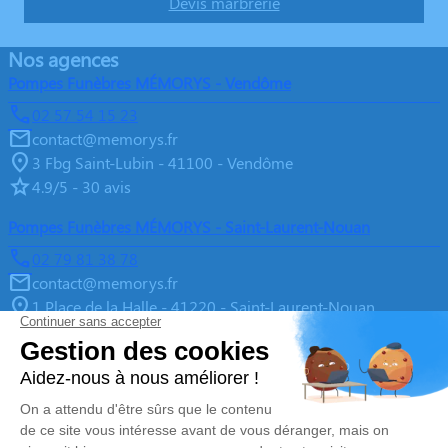
Devis marbrerie
Nos agences
Pompes Funèbres MÉMORYS - Vendôme
02 57 54 15 23
contact@memorys.fr
3 Fbg Saint-Lubin - 41100 - Vendôme
4.9/5 - 30 avis
Pompes Funèbres MÉMORYS - Saint-Laurent-Nouan
02 79 81 38 78
contact@memorys.fr
1 Place de la Halle - 41220 - Saint-Laurent-Nouan
4.9/5 - 10 avis
Pompes Funèbres MEMORYS à Blois
02 55 02 46 67
contact@memorys.fr