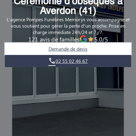
Cérémonie d’obsèques à
DEMANDE DE RENDEZ-VOUS EN AGENCE
Averdon (41)
L'agence Pompes Funèbres Memorys vous accompagne et
QUI SOMMES-NOUS ?
vous soutient pour gérer la perte d’un proche. Prise en
charge immédiate 24h/24 et 7j/7.
NOUS REJOINDRE
121 avis de familles
5.0/5
Demande de devis
02 55 02 46 67