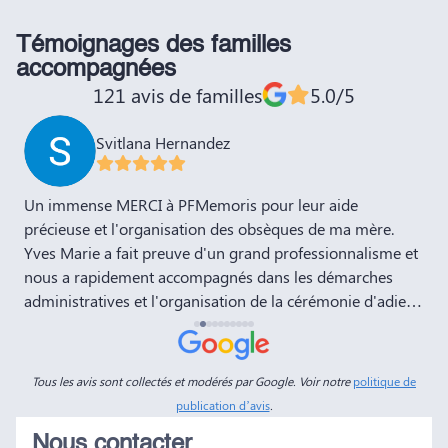
Témoignages des familles
accompagnées
121 avis de familles
5.0/5
Svitlana Hernandez
,
Un immense MERCI à PFMemoris pour leur aide
T
précieuse et l'organisation des obsèques de ma mère.
r
Yves Marie a fait preuve d'un grand professionnalisme et
nous a rapidement accompagnés dans les démarches
administratives et l'organisation de la cérémonie d'adieu.
Nous souhaitons à votre entreprise prospérité et succès
et la recommandons vivement à tous nos amis et
connaissances. Dans ces moments de deuil, des
Tous les avis sont collectés et modérés par Google. Voir notre
politique de
personnes comme Yves Marie et Dimitry sont d'un grand
publication d’avis
.
réconfort, et c'est un véritable soulagement de savoir que
Nous contacter
tout a été fait dans les règles. Tous nos vœux de réussite à