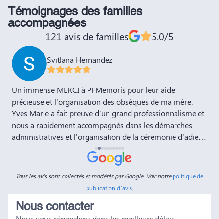
Témoignages des familles
accompagnées
121 avis de familles
5.0/5
Svitlana Hernandez
,
Un immense MERCI à PFMemoris pour leur aide
T
précieuse et l'organisation des obsèques de ma mère.
r
Yves Marie a fait preuve d'un grand professionnalisme et
nous a rapidement accompagnés dans les démarches
administratives et l'organisation de la cérémonie d'adieu.
Nous souhaitons à votre entreprise prospérité et succès
et la recommandons vivement à tous nos amis et
connaissances. Dans ces moments de deuil, des
Tous les avis sont collectés et modérés par Google. Voir notre
politique de
personnes comme Yves Marie et Dimitry sont d'un grand
publication d’avis
.
réconfort, et c'est un véritable soulagement de savoir que
Nous contacter
tout a été fait dans les règles. Tous nos vœux de réussite à
Nous vous répondons dans les meilleurs délais
vous et à vos futurs clients. Cordialement famille