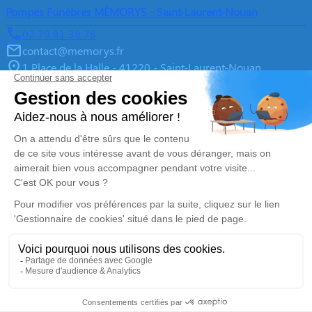
Pompes Funèbres MÉMORYS - Saint-Laurent-Nouan
02 79 81 38 78
contact@memorys.fr
1 Place de la Halle - 41220 - Saint-Laurent-Nouan
4.9/5 - 10 avis
Pompes Funèbres MEMORYS à Blois
02 55 02 46 67
contact@memorys.fr
3 Boulevard de l'Industrie - 41000 - Blois
5/5 - 81 avis
Nos Services
Liens utiles
Organiser des Obsèques
À propos de Memorys
Prévoir ses obsèques
Demande de rendez-vous en
agence
Démarches Post Obsèques
Avis de décès dans le Loir-et-
Services aux familles
Cher (41)
Monuments funéraires