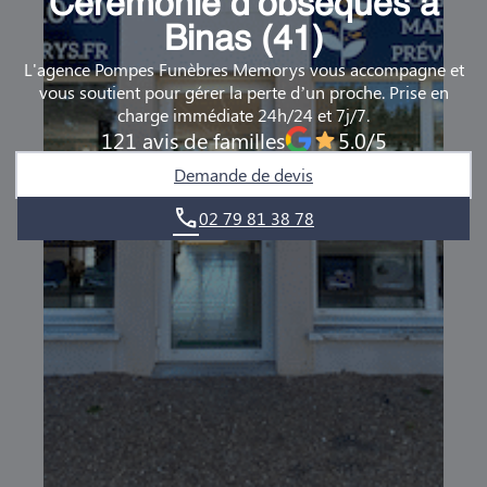
Cérémonie d’obsèques à
DEMANDE DE RENDEZ-VOUS EN AGENCE
Binas (41)
L'agence Pompes Funèbres Memorys vous accompagne et
QUI SOMMES-NOUS ?
vous soutient pour gérer la perte d’un proche. Prise en
charge immédiate 24h/24 et 7j/7.
NOUS REJOINDRE
121 avis de familles
5.0/5
Demande de devis
02 79 81 38 78