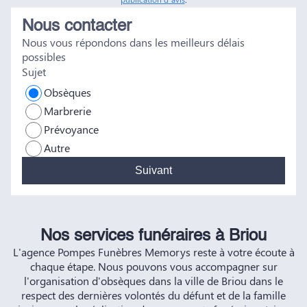
réconfort, et c'est un véritable soulagement de savoir que
Nous contacter
tout a été fait dans les règles. Tous nos vœux de réussite à
Nous vous répondons dans les meilleurs délais
vous et à vos futurs clients. Cordialement famille
possibles
HERNANDEZ
Sujet
Obsèques
Marbrerie
Prévoyance
Autre
Suivant
Nos services funéraires à Briou
L'agence Pompes Funèbres Memorys reste à votre écoute à
chaque étape. Nous pouvons vous accompagner sur
l'organisation d'obsèques dans la ville de Briou dans le
respect des dernières volontés du défunt et de la famille