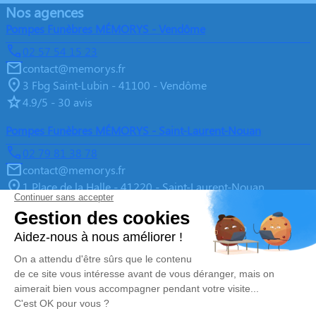
Nos agences
Pompes Funèbres MÉMORYS - Vendôme
02 57 54 15 23
contact@memorys.fr
3 Fbg Saint-Lubin - 41100 - Vendôme
4.9/5 - 30 avis
Pompes Funèbres MÉMORYS - Saint-Laurent-Nouan
02 79 81 38 78
contact@memorys.fr
1 Place de la Halle - 41220 - Saint-Laurent-Nouan
4.9/5 - 10 avis
Pompes Funèbres MEMORYS à Blois
02 55 02 46 67
contact@memorys.fr
3 Boulevard de l'Industrie - 41000 - Blois
5/5 - 81 avis