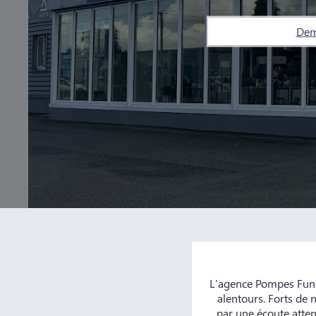
Dem
L'agence Pompes Funè
alentours. Forts de 
par une écoute atten