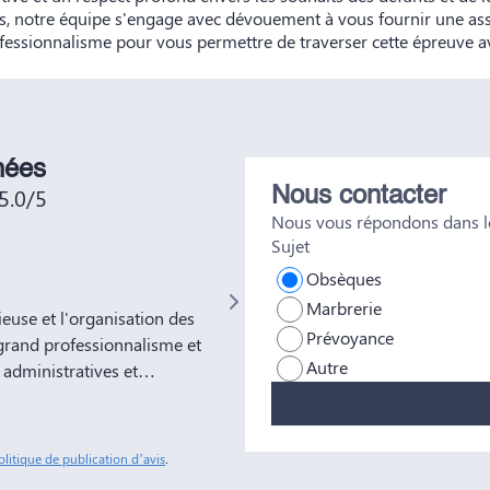
, notre équipe s'engage avec dévouement à vous fournir une as
fessionnalisme pour vous permettre de traverser cette épreuve av
nées
5.0/5
Nous contacter
Nous vous répondons dans le
Sujet
Not No
Obsèques
Marbrerie
use et l'organisation des
Très bien était accueillie , très bo
Prévoyance
grand professionnalisme et
Autre
administratives et
ns à votre entreprise
tous nos amis et
sonnes comme Yves Marie et
olitique de publication d’avis
.
ble soulagement de savoir