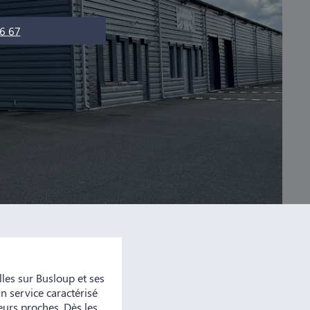
6 67
es sur Busloup et ses
n service caractérisé
eurs proches. Dès les