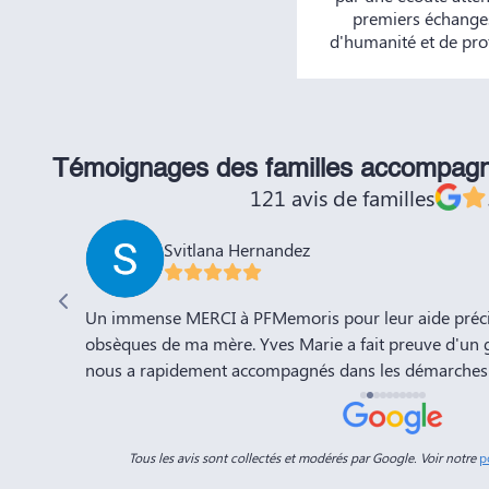
premiers échanges
d'humanité et de pro
Témoignages des familles accompag
121 avis de familles
Svitlana Hernandez
'adieu à
Un immense MERCI à PFMemoris pour leur aide précie
sation de
obsèques de ma mère. Yves Marie a fait preuve d'un 
nous a rapidement accompagnés dans les démarches 
a compte
l'organisation de la cérémonie d'adieu. Nous souhaito
-Marie.
prospérité et succès et la recommandons vivement à 
connaissances. Dans ces moments de deuil, des per
Tous les avis sont collectés et modérés par Google. Voir notre
p
Dimitry sont d'un grand réconfort, et c'est un vérita