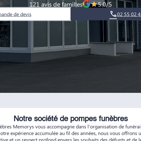
121 avis de familles
5.0/5
ande de devis
02 55 02 4
Notre société de pompes funèbres
bres Memorys vous accompagne dans l'organisation de funéraill
notre expérience accumulée au fil des années, nous vous offrons u
tive et un respect profond envers les souhaits des défunts et de l