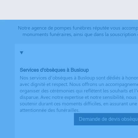
que tout a été fait dans les règles. Tous nos vœux de r
futurs clients. Cordialement famille HERNANDEZ
Notre agence de pompes funèbres réputée vous accompagn
monuments funéraires, ainsi que dans la souscription 
Services d'obsèques à Busloup
Nos services d’obsèques à Busloup sont dédiés à hono
avec dignité et respect. Nous offrons un accompagnem
organiser des cérémonies qui reflètent les souhaits et l
disparue. Avec notre expertise et notre sensibilité, no
soutenir durant ces moments difficiles, en assurant une
attentionnée des funérailles.
Demande de devis ob