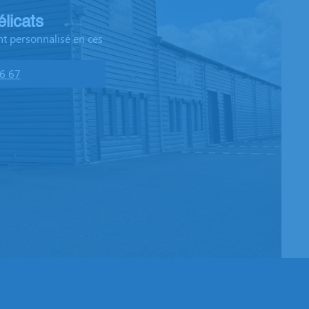
licats
t personnalisé en ces
6 67