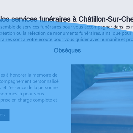
éussite à vous et à vos
os services funéraires à Châtillon-Sur-Ch
mble de services funéraires pour vous accompagner dans les mome
 création ou la réfection de monuments funéraires, ainsi que pou
éraires sont à votre écoute pour vous guider avec humanité et pr
Obsèques
iés à honorer la mémoire de
 accompagnement personnalisé
s et l’essence de la personne
us sommes là pour vous
 prise en charge complète et
sèques