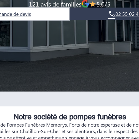
121 avis de familles
5.0/5
ande de devis
02 55 02 4
Notre société de pompes funèbres
 de Pompes Funèbres Memorys. Forts de notre expertise et de n
illes sur Châtillon-Sur-Cher et ses alentours, dans le respect des
 équipe attentive et empathique s'engage à vous accompagner avec