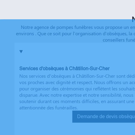
que tout a été fait dans les règles. Tous nos vœux de r
futurs clients. Cordialement famille HERNANDEZ
N
Notre agence de pompes funèbres vous propose un ense
environs . Que ce soit pour l'organisation d'obsèques, la
conseillers fun
Services d'obsèques à Châtillon-Sur-Cher
Nos services d’obsèques à Châtillon-Sur-Cher sont déd
vos proches avec dignité et respect. Nous offrons un
pour organiser des cérémonies qui reflètent les souhait
disparue. Avec notre expertise et notre sensibilité, no
soutenir durant ces moments difficiles, en assurant une
attentionnée des funérailles.
Demande de devis ob