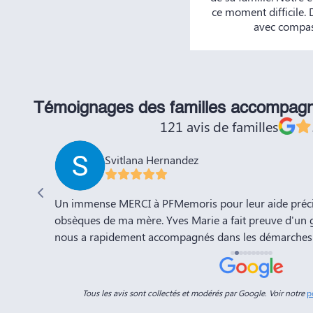
ce moment difficile.
avec compass
Témoignages des familles accompag
121 avis de familles
Svitlana Hernandez
'adieu à
Un immense MERCI à PFMemoris pour leur aide précie
sation de
obsèques de ma mère. Yves Marie a fait preuve d'un 
nous a rapidement accompagnés dans les démarches 
a compte
l'organisation de la cérémonie d'adieu. Nous souhaito
-Marie.
prospérité et succès et la recommandons vivement à 
connaissances. Dans ces moments de deuil, des per
Tous les avis sont collectés et modérés par Google. Voir notre
p
Dimitry sont d'un grand réconfort, et c'est un vérita