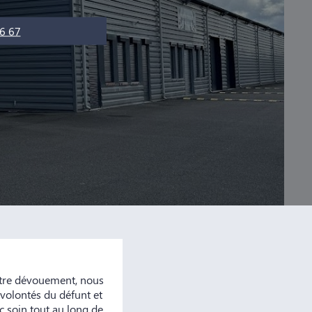
6 67
otre dévouement, nous
 volontés du défunt et
 soin tout au long de