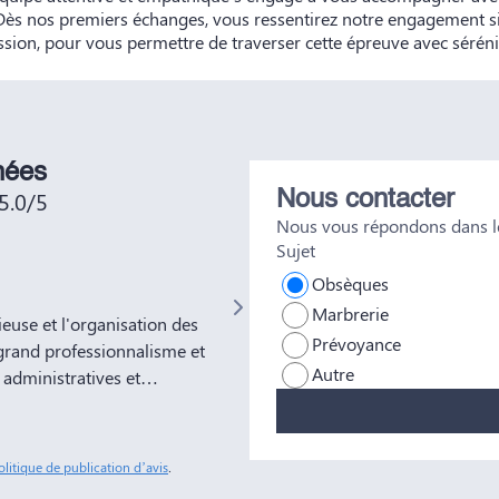
 Dès nos premiers échanges, vous ressentirez notre engagement s
ion, pour vous permettre de traverser cette épreuve avec sérénit
nées
5.0/5
Nous contacter
Nous vous répondons dans le
Sujet
Not No
Obsèques
Marbrerie
use et l'organisation des
Très bien était accueillie , très bo
Prévoyance
grand professionnalisme et
Autre
administratives et
ns à votre entreprise
tous nos amis et
sonnes comme Yves Marie et
olitique de publication d’avis
.
ble soulagement de savoir