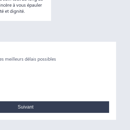
incère à vous épauler
é et dignité.
s meilleurs délais possibles
Valen
n conseil Je vous remercie pour tout
Notre famille 
et plus particu
professionnalis
Madame Bataill
Suivant