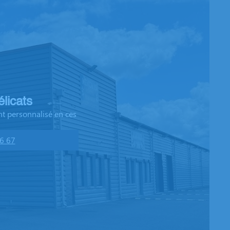
licats
t personnalisé en ces
6 67