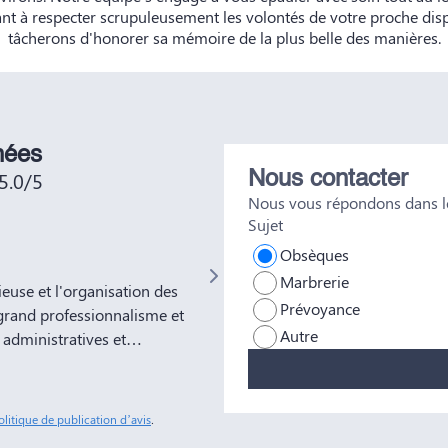
ant à respecter scrupuleusement les volontés de votre proche di
tâcherons d'honorer sa mémoire de la plus belle des manières.
nées
5.0/5
Nous contacter
Nous vous répondons dans le
Sujet
Not No
Obsèques
Marbrerie
use et l'organisation des
Très bien était accueillie , très bo
Prévoyance
grand professionnalisme et
Autre
administratives et
ns à votre entreprise
tous nos amis et
sonnes comme Yves Marie et
olitique de publication d’avis
.
ble soulagement de savoir