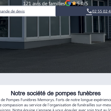
121 avis de familles
5.0/5
ande de devis
02 55 02 4
Notre société de pompes funèbres
e de Pompes Funèbres Memorys. Forts de notre longue expérience
tre compassion au service de l'organisation de funérailles sur-mes
nvirons. Notre équipe s'engage à vous épauler avec soin tout au