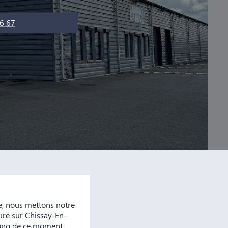
6 67
, nous mettons notre
ure sur Chissay-En-
 long de ce moment