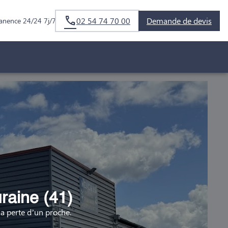
02 54 74 70 00
Demande de devis
anence 24/24 7j/7
raine (41)
 perte d’un proche.