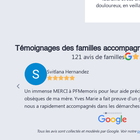
douloureux, en veill
Témoignages des familles accompag
121 avis de familles
Svitlana Hernandez
'adieu à
Un immense MERCI à PFMemoris pour leur aide précie
sation de
obsèques de ma mère. Yves Marie a fait preuve d'un 
nous a rapidement accompagnés dans les démarches 
a compte
l'organisation de la cérémonie d'adieu. Nous souhaito
-Marie.
prospérité et succès et la recommandons vivement à 
connaissances. Dans ces moments de deuil, des per
Tous les avis sont collectés et modérés par Google. Voir notre
p
Dimitry sont d'un grand réconfort, et c'est un vérita