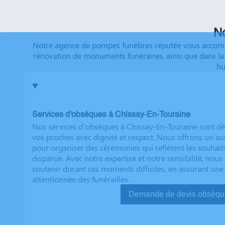
que tout a été fait dans les règles. Tous nos vœux de r
futurs clients. Cordialement famille HERNANDEZ
No
Notre agence de pompes funèbres réputée vous accompag
rénovation de monuments funéraires, ainsi que dans la 
hu
Services d'obsèques à Chissay-En-Touraine
Nos services d’obsèques à Chissay-En-Touraine sont d
vos proches avec dignité et respect. Nous offrons un
pour organiser des cérémonies qui reflètent les souhait
disparue. Avec notre expertise et notre sensibilité, no
soutenir durant ces moments difficiles, en assurant une
attentionnée des funérailles.
Demande de devis ob