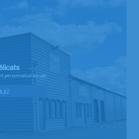
licats
t personnalisé en ces
6 67