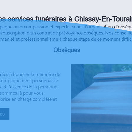
éussite à vous et à vos
s services funéraires à Chissay-En-Toura
ne avec compassion et expertise dans l'organisation d'obsèques
souscription d'un contrat de prévoyance obsèques. Nos conseille
manité et professionnalisme à chaque étape de ce moment diffici
Obsèques
édiés à honorer la mémoire de
 accompagnement personnalisé
s et l’essence de la personne
us sommes là pour vous
 prise en charge complète et
sèques