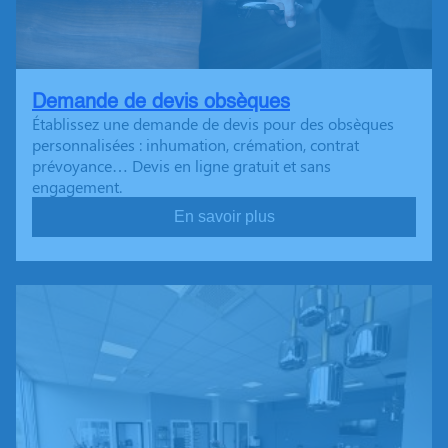
Demande de devis obsèques
Établissez une demande de devis pour des obsèques
personnalisées : inhumation, crémation, contrat
prévoyance… Devis en ligne gratuit et sans
engagement.
En savoir plus