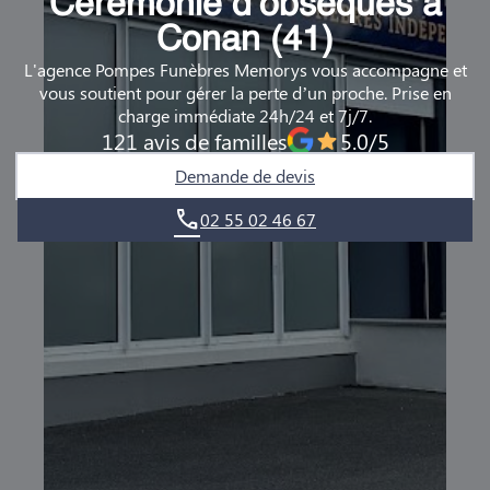
Cérémonie d’obsèques à
DEMANDE DE RENDEZ-VOUS EN AGENCE
Conan (41)
L'agence Pompes Funèbres Memorys vous accompagne et
QUI SOMMES-NOUS ?
vous soutient pour gérer la perte d’un proche. Prise en
charge immédiate 24h/24 et 7j/7.
NOUS REJOINDRE
121 avis de familles
5.0/5
Demande de devis
02 55 02 46 67