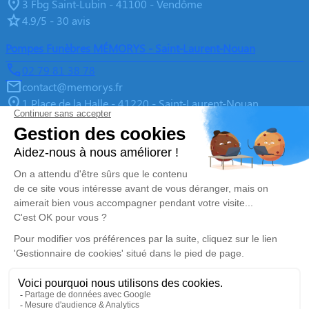
3 Fbg Saint-Lubin - 41100 - Vendôme
4.9/5 - 30 avis
Pompes Funèbres MÉMORYS - Saint-Laurent-Nouan
02 79 81 38 78
contact@memorys.fr
1 Place de la Halle - 41220 - Saint-Laurent-Nouan
4.9/5 - 10 avis
Pompes Funèbres MEMORYS à Blois
02 55 02 46 67
contact@memorys.fr
3 Boulevard de l'Industrie - 41000 - Blois
5/5 - 81 avis
Nos Services
Liens utiles
Organiser des Obsèques
À propos de Memorys
Prévoir ses obsèques
Demande de rendez-vous en
agence
Démarches Post Obsèques