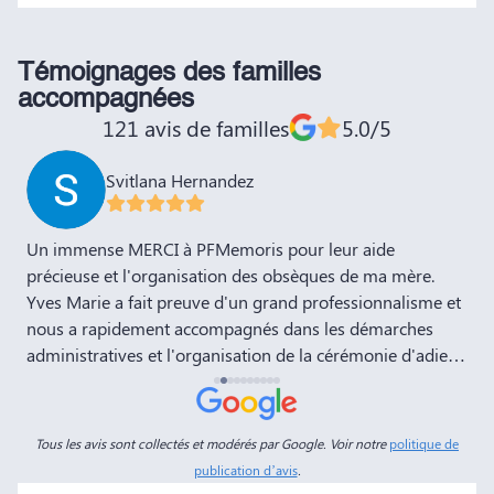
Témoignages des familles
accompagnées
121 avis de familles
5.0/5
Svitlana Hernandez
,
Un immense MERCI à PFMemoris pour leur aide
T
précieuse et l'organisation des obsèques de ma mère.
r
Yves Marie a fait preuve d'un grand professionnalisme et
nous a rapidement accompagnés dans les démarches
administratives et l'organisation de la cérémonie d'adieu.
Nous souhaitons à votre entreprise prospérité et succès
et la recommandons vivement à tous nos amis et
connaissances. Dans ces moments de deuil, des
Tous les avis sont collectés et modérés par Google. Voir notre
politique de
personnes comme Yves Marie et Dimitry sont d'un grand
publication d’avis
.
réconfort, et c'est un véritable soulagement de savoir que