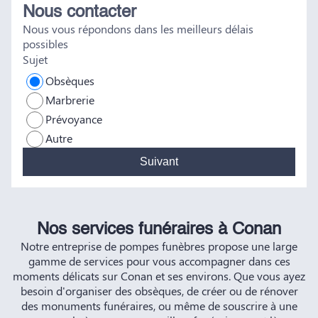
Nous contacter
tout a été fait dans les règles. Tous nos vœux de réussite à
Nous vous répondons dans les meilleurs délais
vous et à vos futurs clients. Cordialement famille
possibles
HERNANDEZ
Sujet
Obsèques
Marbrerie
Prévoyance
Autre
Suivant
Nos services funéraires à Conan
Notre entreprise de pompes funèbres propose une large
gamme de services pour vous accompagner dans ces
moments délicats sur Conan et ses environs. Que vous ayez
besoin d'organiser des obsèques, de créer ou de rénover
des monuments funéraires, ou même de souscrire à une