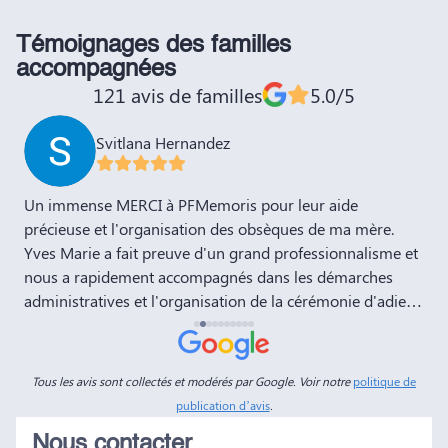
Témoignages des familles
accompagnées
121 avis de familles
5.0/5
Svitlana Hernandez
,
Un immense MERCI à PFMemoris pour leur aide
T
précieuse et l'organisation des obsèques de ma mère.
r
Yves Marie a fait preuve d'un grand professionnalisme et
nous a rapidement accompagnés dans les démarches
administratives et l'organisation de la cérémonie d'adieu.
Nous souhaitons à votre entreprise prospérité et succès
et la recommandons vivement à tous nos amis et
connaissances. Dans ces moments de deuil, des
Tous les avis sont collectés et modérés par Google. Voir notre
politique de
personnes comme Yves Marie et Dimitry sont d'un grand
publication d’avis
.
réconfort, et c'est un véritable soulagement de savoir que
Nous contacter
tout a été fait dans les règles. Tous nos vœux de réussite à