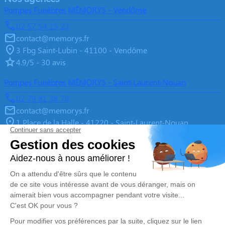
Pompes Funèbres MÉMORYS - Vendôme
02 57 54 15 23
contact@memorys.fr
3 Fbg Saint-Lubin - 41100 - Vendôme
4.9/5 - 30 avis
Pompes Funèbres MÉMORYS - Saint-Laurent-Nouan
02 79 81 38 78
contact@memorys.fr
1 Place de la Halle - 41220 - Saint-Laurent-Nouan
4.9/5 - 10 avis
Pompes Funèbres MEMORYS à Blois
02 55 02 46 67
contact@memorys.fr
3 Boulevard de l'Industrie - 41000 - Blois
5/5 - 81 avis
Nos Services
Liens utiles