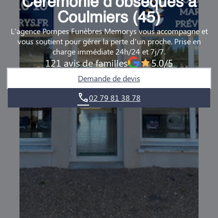
Cérémonie d’obsèques à
DEMANDE DE RENDEZ-VOUS EN AGENCE
Coulmiers (45)
L'agence Pompes Funèbres Memorys vous accompagne et
QUI SOMMES-NOUS ?
vous soutient pour gérer la perte d’un proche. Prise en
charge immédiate 24h/24 et 7j/7.
NOUS REJOINDRE
121 avis de familles
5.0/5
Demande de devis
02 79 81 38 78