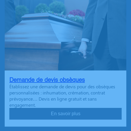
Demande de devis obsèques
Établissez une demande de devis pour des obsèques
personnalisées : inhumation, crémation, contrat
prévoyance… Devis en ligne gratuit et sans
engagement.
En savoir plus