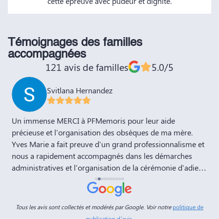
cette épreuve avec pudeur et dignité.
Témoignages des familles
accompagnées
121 avis de familles
5.0/5
Svitlana Hernandez
,
Un immense MERCI à PFMemoris pour leur aide
T
précieuse et l'organisation des obsèques de ma mère.
r
Yves Marie a fait preuve d'un grand professionnalisme et
nous a rapidement accompagnés dans les démarches
administratives et l'organisation de la cérémonie d'adieu.
Nous souhaitons à votre entreprise prospérité et succès
et la recommandons vivement à tous nos amis et
connaissances. Dans ces moments de deuil, des
Tous les avis sont collectés et modérés par Google. Voir notre
politique de
personnes comme Yves Marie et Dimitry sont d'un grand
publication d’avis
.