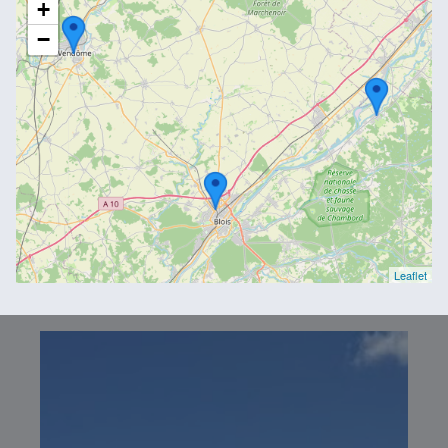
+
−
Leaflet