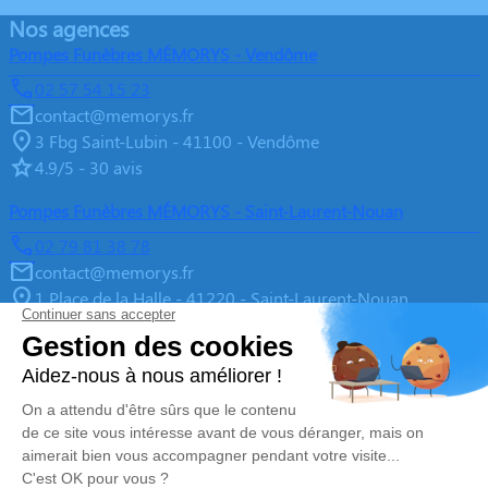
Nos agences
Pompes Funèbres MÉMORYS - Vendôme
02 57 54 15 23
contact@memorys.fr
3 Fbg Saint-Lubin - 41100 - Vendôme
4.9/5 - 30 avis
Pompes Funèbres MÉMORYS - Saint-Laurent-Nouan
02 79 81 38 78
contact@memorys.fr
1 Place de la Halle - 41220 - Saint-Laurent-Nouan
4.9/5 - 10 avis
Pompes Funèbres MEMORYS à Blois
02 55 02 46 67
contact@memorys.fr
3 Boulevard de l'Industrie - 41000 - Blois
5/5 - 81 avis