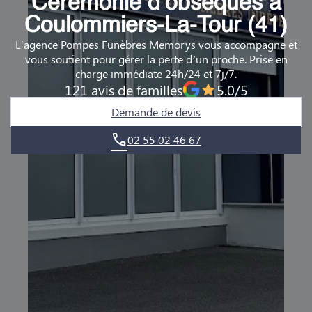
Cérémonie d’obsèques à
DEMANDE DE RENDEZ-VOUS EN AGENCE
Coulommiers-La-Tour (41)
L'agence Pompes Funèbres Memorys vous accompagne et
QUI SOMMES-NOUS ?
vous soutient pour gérer la perte d’un proche. Prise en
charge immédiate 24h/24 et 7j/7.
NOUS REJOINDRE
121 avis de familles
5.0/5
Demande de devis
02 55 02 46 67