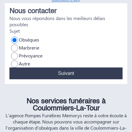
réconfort, et c'est un véritable soulagement de savoir que
Nous contacter
tout a été fait dans les règles. Tous nos vœux de réussite à
Nous vous répondons dans les meilleurs délais
vous et à vos futurs clients. Cordialement famille
possibles
HERNANDEZ
Sujet
Obsèques
Marbrerie
Prévoyance
Autre
Suivant
Nos services funéraires à
Coulommiers-La-Tour
L'agence Pompes Funèbres Memorys reste à votre écoute à
chaque étape. Nous pouvons vous accompagner sur
l'organisation d'obsèques dans la ville de Coulommiers-La-