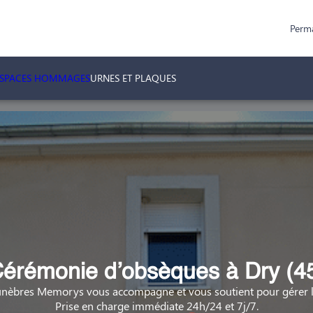
Perm
ESPACES HOMMAGES
URNES ET PLAQUES
érémonie d’obsèques à Dry (4
nèbres Memorys vous accompagne et vous soutient pour gérer la
Prise en charge immédiate 24h/24 et 7j/7.