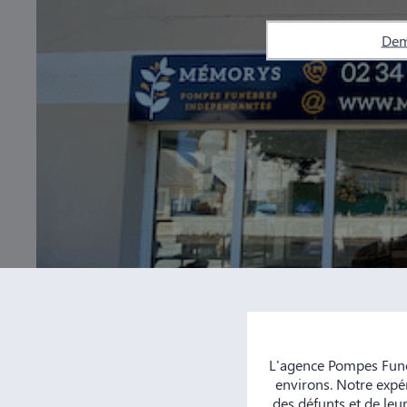
Dem
L'agence Pompes Funè
environs. Notre expé
des défunts et de leu