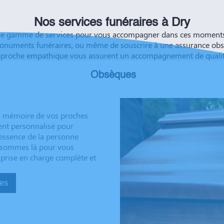
Nos services funéraires à Dry
ge gamme de services pour vous accompagner dans ces moments dé
onuments funéraires, ou même de souscrire à une assurance obsèqu
approche empathique vous assurent un accompagnement de qualité,
Obsèques
la mémoire de vos proches
ent personnalisé pour
’essence de la personne
us sommes là pour vous
 prise en charge complète et
sèques