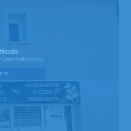
licats
t personnalisé en ces
8 78