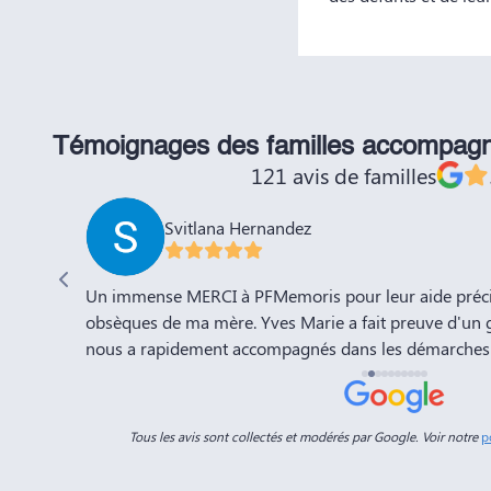
Témoignages des familles accompag
121 avis de familles
Svitlana Hernandez
'adieu à
Un immense MERCI à PFMemoris pour leur aide précie
sation de
obsèques de ma mère. Yves Marie a fait preuve d'un 
nous a rapidement accompagnés dans les démarches 
a compte
l'organisation de la cérémonie d'adieu. Nous souhaito
-Marie.
prospérité et succès et la recommandons vivement à 
connaissances. Dans ces moments de deuil, des per
Tous les avis sont collectés et modérés par Google. Voir notre
p
Dimitry sont d'un grand réconfort, et c'est un vérita
que tout a été fait dans les règles. Tous nos vœux de r