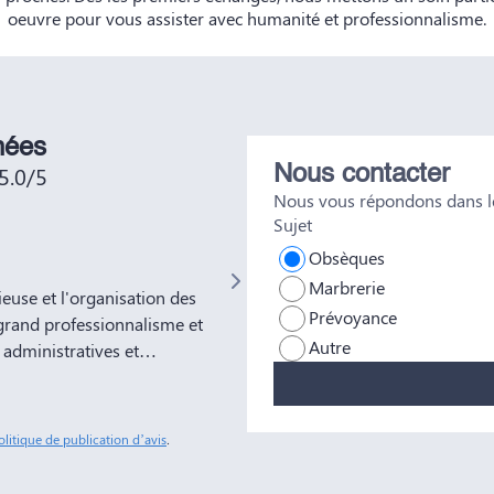
oeuvre pour vous assister avec humanité et professionnalisme.
nées
5.0/5
Nous contacter
Nous vous répondons dans le
Sujet
Not No
Obsèques
Marbrerie
use et l'organisation des
Très bien était accueillie , très bo
Prévoyance
grand professionnalisme et
Autre
administratives et
ns à votre entreprise
tous nos amis et
sonnes comme Yves Marie et
olitique de publication d’avis
.
ble soulagement de savoir
éussite à vous et à vos