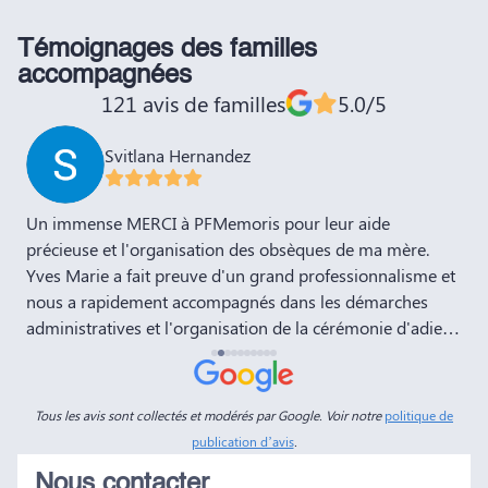
Témoignages des familles
accompagnées
121 avis de familles
5.0/5
Svitlana Hernandez
,
Un immense MERCI à PFMemoris pour leur aide
T
précieuse et l'organisation des obsèques de ma mère.
r
Yves Marie a fait preuve d'un grand professionnalisme et
nous a rapidement accompagnés dans les démarches
administratives et l'organisation de la cérémonie d'adieu.
Nous souhaitons à votre entreprise prospérité et succès
et la recommandons vivement à tous nos amis et
connaissances. Dans ces moments de deuil, des
Tous les avis sont collectés et modérés par Google. Voir notre
politique de
personnes comme Yves Marie et Dimitry sont d'un grand
publication d’avis
.
réconfort, et c'est un véritable soulagement de savoir que
Nous contacter
tout a été fait dans les règles. Tous nos vœux de réussite à