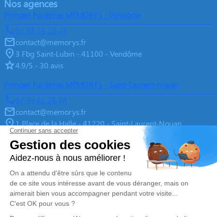
Nos agences
Pompes Funèbres MÉMORYS - Vendôme
02 57 54 15 23
contact@memorys.fr
3 Fbg Saint-Lubin - 41100 - Vendôme
4.9/5 - 30 avis
Pompes Funèbres MÉMORYS - Saint-Laurent-Nouan
02 79 81 38 78
contact@memorys.fr
1 Place de la Halle - 41220 - Saint-Laurent-Nouan
4.9/5 - 10 avis
Pompes Funèbres MEMORYS à Blois
02 55 02 46 67
contact@memorys.fr
3 Boulevard de l'Industrie - 41000 - Blois
5/5 - 81 avis
Nos Services
Liens utiles