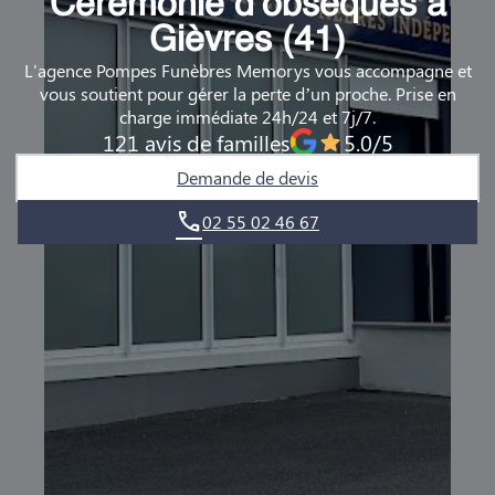
Cérémonie d’obsèques à
DEMANDE DE RENDEZ-VOUS EN AGENCE
Gièvres (41)
L'agence Pompes Funèbres Memorys vous accompagne et
QUI SOMMES-NOUS ?
vous soutient pour gérer la perte d’un proche. Prise en
charge immédiate 24h/24 et 7j/7.
NOUS REJOINDRE
121 avis de familles
5.0/5
Demande de devis
02 55 02 46 67