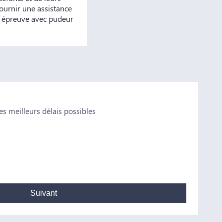
ournir une assistance
e épreuve avec pudeur
s meilleurs délais possibles
Valen
n conseil Je vous remercie pour tout
Notre famille 
et plus particu
professionnalis
Madame Bataill
Suivant