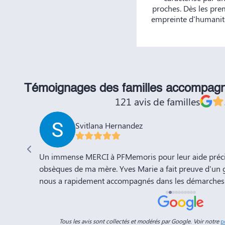
proches. Dès les pre
empreinte d'humanité
Témoignages des familles accompag
121 avis de familles
Svitlana Hernandez
'adieu à
Un immense MERCI à PFMemoris pour leur aide précie
sation de
obsèques de ma mère. Yves Marie a fait preuve d'un 
nous a rapidement accompagnés dans les démarches 
a compte
l'organisation de la cérémonie d'adieu. Nous souhaito
-Marie.
prospérité et succès et la recommandons vivement à 
connaissances. Dans ces moments de deuil, des per
Tous les avis sont collectés et modérés par Google. Voir notre
p