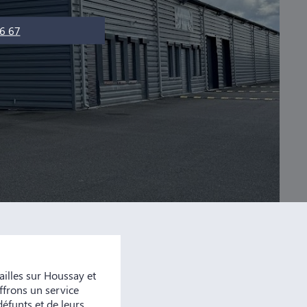
6 67
lles sur Houssay et
ffrons un service
défunts et de leurs