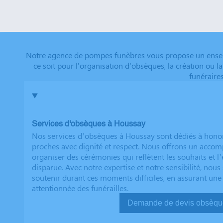
Dimitry sont d'un grand réconfort, et c'est un vérita
que tout a été fait dans les règles. Tous nos vœux de r
futurs clients. Cordialement famille HERNANDEZ
Notre agence de pompes funèbres vous propose un ensemb
ce soit pour l'organisation d'obsèques, la création ou 
funéraire
Services d'obsèques à Houssay
Nos services d’obsèques à Houssay sont dédiés à hono
proches avec dignité et respect. Nous offrons un acc
organiser des cérémonies qui reflètent les souhaits et l
disparue. Avec notre expertise et notre sensibilité, no
soutenir durant ces moments difficiles, en assurant une
attentionnée des funérailles.
Demande de devis ob