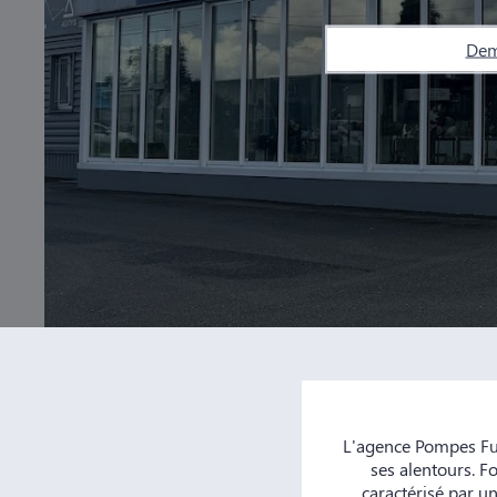
Dem
L'agence Pompes Fu
ses alentours. F
caractérisé par un