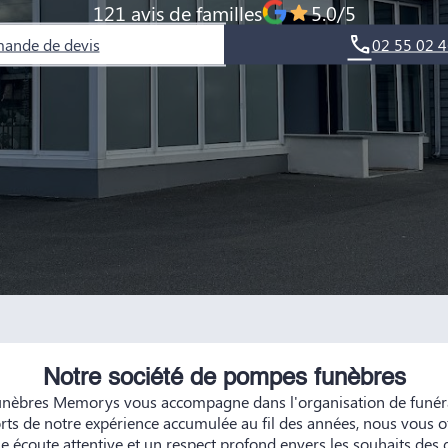
121 avis de familles
5.0/5
ande de devis
02 55 02 4
Notre société de pompes funèbres
nèbres Memorys vous accompagne dans l'organisation de funérai
orts de notre expérience accumulée au fil des années, nous vous o
e écoute attentive et un respect profond envers les souhaits des 