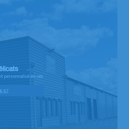
licats
t personnalisé en ces
6 67