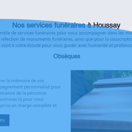
ble soulagement de savoir
éussite à vous et à vos
Nos services funéraires à Houssay
le de services funéraires pour vous accompagner dans les moment
la réfection de monuments funéraires, ainsi que pour la souscript
s sont à votre écoute pour vous guider avec humanité et professi
Obsèques
rer la mémoire de vos
ompagnement personnalisé pour
’essence de la personne
us sommes là pour vous
 prise en charge complète et
sèques