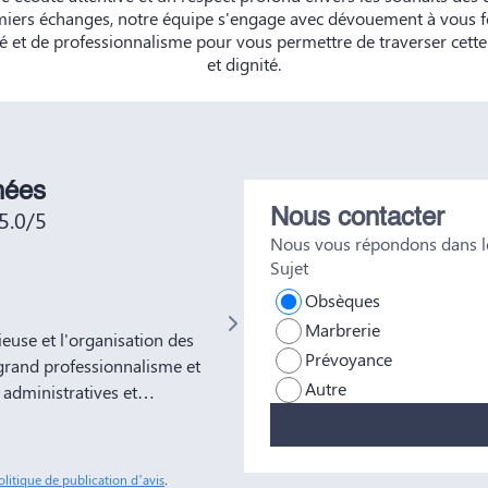
miers échanges, notre équipe s'engage avec dévouement à vous f
 et de professionnalisme pour vous permettre de traverser cett
et dignité.
nées
5.0/5
Nous contacter
Nous vous répondons dans le
Sujet
Not No
Obsèques
Marbrerie
use et l'organisation des
Très bien était accueillie , très bo
Prévoyance
grand professionnalisme et
Autre
administratives et
ns à votre entreprise
tous nos amis et
sonnes comme Yves Marie et
olitique de publication d’avis
.