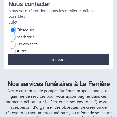
Nous contacter
tout a été fait dans les règles. Tous nos vœux de réussite à
Nous vous répondons dans les meilleurs délais
vous et à vos futurs clients. Cordialement famille
possibles
HERNANDEZ
Sujet
Obsèques
Marbrerie
Prévoyance
Autre
Suivant
Nos services funéraires à La Ferrière
Notre entreprise de pompes funèbres propose une large
gamme de services pour vous accompagner dans ces
moments délicats sur La Ferrière et ses environs. Que vous
ayez besoin d'organiser des obsèques, de créer ou de
rénover des monuments funéraires, ou même de souscrire