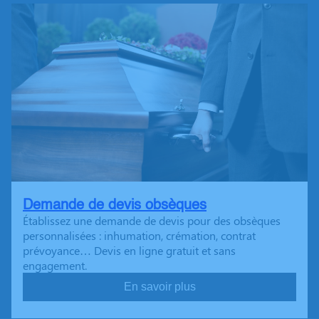
Demande de devis obsèques
Établissez une demande de devis pour des obsèques
personnalisées : inhumation, crémation, contrat
prévoyance… Devis en ligne gratuit et sans
engagement.
En savoir plus