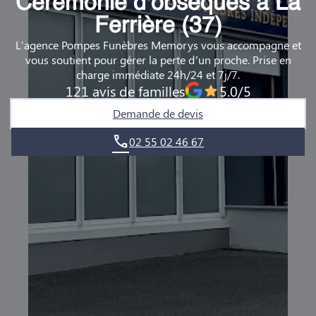
Cérémonie d’obsèques à La
DEMANDE DE RENDEZ-VOUS EN AGENCE
Ferrière (37)
L'agence Pompes Funèbres Memorys vous accompagne et
QUI SOMMES-NOUS ?
vous soutient pour gérer la perte d’un proche. Prise en
charge immédiate 24h/24 et 7j/7.
NOUS REJOINDRE
121 avis de familles
5.0/5
Demande de devis
02 55 02 46 67