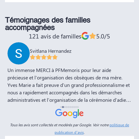
Témoignages des familles
accompagnées
121 avis de familles
5.0/5
Svitlana Hernandez
,
Un immense MERCI à PFMemoris pour leur aide
T
précieuse et l'organisation des obsèques de ma mère.
r
Yves Marie a fait preuve d'un grand professionnalisme et
nous a rapidement accompagnés dans les démarches
administratives et l'organisation de la cérémonie d'adieu.
Nous souhaitons à votre entreprise prospérité et succès
et la recommandons vivement à tous nos amis et
connaissances. Dans ces moments de deuil, des
Tous les avis sont collectés et modérés par Google. Voir notre
politique de
personnes comme Yves Marie et Dimitry sont d'un grand
publication d’avis
.
réconfort, et c'est un véritable soulagement de savoir que