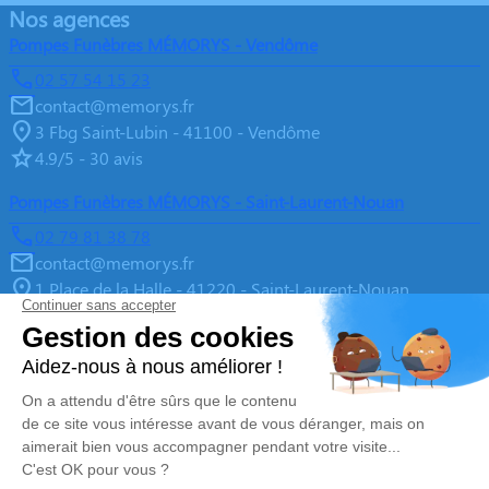
Nos agences
Pompes Funèbres MÉMORYS - Vendôme
02 57 54 15 23
contact@memorys.fr
3 Fbg Saint-Lubin - 41100 - Vendôme
4.9/5 - 30 avis
Pompes Funèbres MÉMORYS - Saint-Laurent-Nouan
02 79 81 38 78
contact@memorys.fr
1 Place de la Halle - 41220 - Saint-Laurent-Nouan
4.9/5 - 10 avis
Pompes Funèbres MEMORYS à Blois
02 55 02 46 67
contact@memorys.fr
3 Boulevard de l'Industrie - 41000 - Blois
5/5 - 81 avis