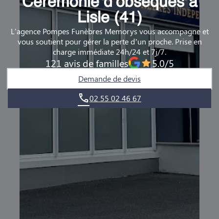
Cérémonie d’obsèques à
DEMANDE DE RENDEZ-VOUS EN AGENCE
Lisle (41)
L'agence Pompes Funèbres Memorys vous accompagne et
QUI SOMMES-NOUS ?
vous soutient pour gérer la perte d’un proche. Prise en
charge immédiate 24h/24 et 7j/7.
NOUS REJOINDRE
121 avis de familles
5.0/5
Demande de devis
02 55 02 46 67