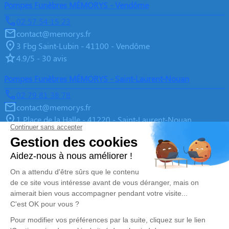
Pompes Funèbres MÉMORYS - Vendôme
02 57 54 15 23
contact@memorys.fr
3 Fbg Saint-Lubin - 41100 - Vendôme
4.9/5 - 30 avis
Pompes Funèbres MÉMORYS - Saint-Laurent-Nouan
02 79 81 38 78
contact@memorys.fr
1 Place de la Halle - 41220 - Saint-Laurent-Nouan
4.9/5 - 10 avis
Pompes Funèbres MEMORYS à Blois
02 55 02 46 67
contact@memorys.fr
3 Boulevard de l'Industrie - 41000 - Blois
5/5 - 81 avis
Nos Services
Liens utiles
Organiser des Obsèques
À propos de Memorys