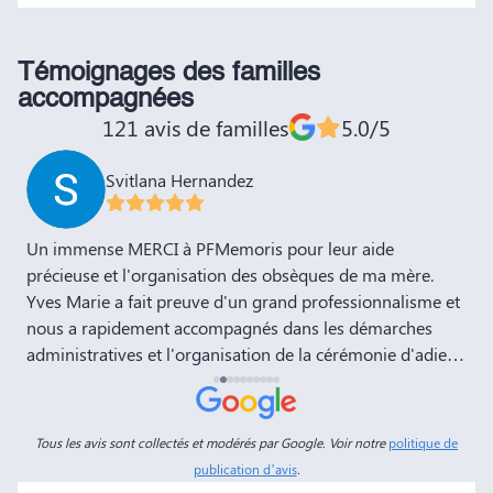
Témoignages des familles
accompagnées
121 avis de familles
5.0/5
Svitlana Hernandez
,
Un immense MERCI à PFMemoris pour leur aide
T
précieuse et l'organisation des obsèques de ma mère.
r
Yves Marie a fait preuve d'un grand professionnalisme et
nous a rapidement accompagnés dans les démarches
administratives et l'organisation de la cérémonie d'adieu.
Nous souhaitons à votre entreprise prospérité et succès
et la recommandons vivement à tous nos amis et
connaissances. Dans ces moments de deuil, des
Tous les avis sont collectés et modérés par Google. Voir notre
politique de
personnes comme Yves Marie et Dimitry sont d'un grand
publication d’avis
.
réconfort, et c'est un véritable soulagement de savoir que