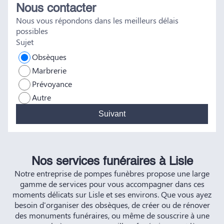
Nous contacter
tout a été fait dans les règles. Tous nos vœux de réussite à
Nous vous répondons dans les meilleurs délais
vous et à vos futurs clients. Cordialement famille
possibles
HERNANDEZ
Sujet
Obsèques
Marbrerie
Prévoyance
Autre
Suivant
Nos services funéraires à Lisle
Notre entreprise de pompes funèbres propose une large
gamme de services pour vous accompagner dans ces
moments délicats sur Lisle et ses environs. Que vous ayez
besoin d'organiser des obsèques, de créer ou de rénover
des monuments funéraires, ou même de souscrire à une