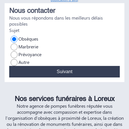
réconfort, et c'est un véritable soulagement de savoir que
Nous contacter
tout a été fait dans les règles. Tous nos vœux de réussite à
Nous vous répondons dans les meilleurs délais
vous et à vos futurs clients. Cordialement famille
possibles
HERNANDEZ
Sujet
Obsèques
Marbrerie
Prévoyance
Autre
Suivant
Nos services funéraires à Loreux
Notre agence de pompes funèbres réputée vous
accompagne avec compassion et expertise dans
l'organisation d'obsèques à proximité de Loreux, la création
ou la rénovation de monuments funéraires, ainsi que dans