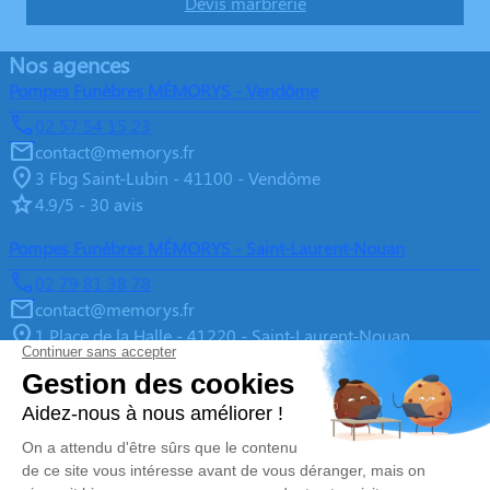
Devis marbrerie
Nos agences
Pompes Funèbres MÉMORYS - Vendôme
02 57 54 15 23
contact@memorys.fr
3 Fbg Saint-Lubin - 41100 - Vendôme
4.9/5 - 30 avis
Pompes Funèbres MÉMORYS - Saint-Laurent-Nouan
02 79 81 38 78
contact@memorys.fr
1 Place de la Halle - 41220 - Saint-Laurent-Nouan
4.9/5 - 10 avis
Pompes Funèbres MEMORYS à Blois
02 55 02 46 67
contact@memorys.fr