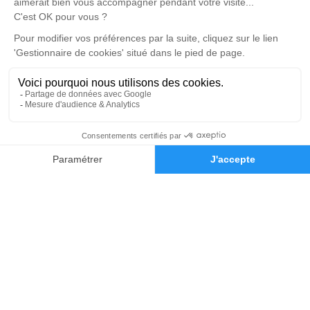
3 Boulevard de l'Industrie - 41000 - Blois
5/5 - 81 avis
Nos Services
Liens utiles
Organiser des Obsèques
À propos de Memorys
Prévoir ses obsèques
Demande de rendez-vous en
agence
Démarches Post Obsèques
Avis de décès dans le Loir-et-
Services aux familles
Cher (41)
Monuments funéraires
Espace famille
02 54 74 70 00
Demande de devis
Nous rejoindre
Nos réseaux sociaux
Mentions légales
Politique de traitement des données personnelles
Politique d’utilisation des cookies
Gestionnaire de cookies
Zone d'intervention
Réalisation et référencement par