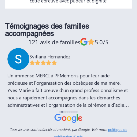
cette épreuve avec pudeur et dignité.
Témoignages des familles
accompagnées
121 avis de familles
5.0/5
Svitlana Hernandez
,
Un immense MERCI à PFMemoris pour leur aide
T
précieuse et l'organisation des obsèques de ma mère.
r
Yves Marie a fait preuve d'un grand professionnalisme et
nous a rapidement accompagnés dans les démarches
administratives et l'organisation de la cérémonie d'adieu.
Nous souhaitons à votre entreprise prospérité et succès
et la recommandons vivement à tous nos amis et
connaissances. Dans ces moments de deuil, des
Tous les avis sont collectés et modérés par Google. Voir notre
politique de
personnes comme Yves Marie et Dimitry sont d'un grand
publication d’avis
.