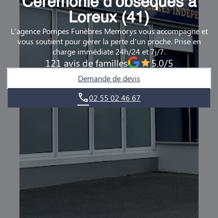
Cérémonie d’obsèques à
DEMANDE DE RENDEZ-VOUS EN AGENCE
Loreux (41)
L'agence Pompes Funèbres Memorys vous accompagne et
QUI SOMMES-NOUS ?
vous soutient pour gérer la perte d’un proche. Prise en
charge immédiate 24h/24 et 7j/7.
NOUS REJOINDRE
121 avis de familles
5.0/5
Demande de devis
02 55 02 46 67