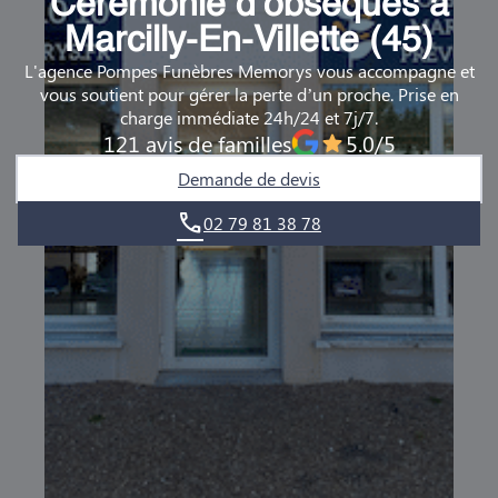
Cérémonie d’obsèques à
DEMANDE DE RENDEZ-VOUS EN AGENCE
Marcilly-En-Villette (45)
L'agence Pompes Funèbres Memorys vous accompagne et
QUI SOMMES-NOUS ?
vous soutient pour gérer la perte d’un proche. Prise en
charge immédiate 24h/24 et 7j/7.
NOUS REJOINDRE
121 avis de familles
5.0/5
Demande de devis
02 79 81 38 78