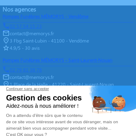
Nos agences
Pompes Funèbres MÉMORYS - Vendôme
02 57 54 15 23
contact@memorys.fr
3 Fbg Saint-Lubin - 41100 - Vendôme
4.9/5 - 30 avis
Pompes Funèbres MÉMORYS - Saint-Laurent-Nouan
02 79 81 38 78
contact@memorys.fr
1 Place de la Halle - 41220 - Saint-Laurent-Nouan
4.9/5 - 10 avis
Pompes Funèbres MEMORYS à Blois
02 55 02 46 67
contact@memorys.fr
3 Boulevard de l'Industrie - 41000 - Blois
5/5 - 81 avis