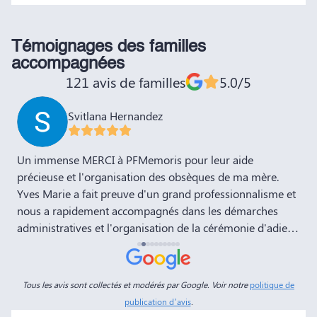
Témoignages des familles
accompagnées
121 avis de familles
5.0/5
Svitlana Hernandez
,
Un immense MERCI à PFMemoris pour leur aide
T
précieuse et l'organisation des obsèques de ma mère.
r
Yves Marie a fait preuve d'un grand professionnalisme et
nous a rapidement accompagnés dans les démarches
administratives et l'organisation de la cérémonie d'adieu.
Nous souhaitons à votre entreprise prospérité et succès
et la recommandons vivement à tous nos amis et
connaissances. Dans ces moments de deuil, des
Tous les avis sont collectés et modérés par Google. Voir notre
politique de
personnes comme Yves Marie et Dimitry sont d'un grand
publication d’avis
.
réconfort, et c'est un véritable soulagement de savoir que