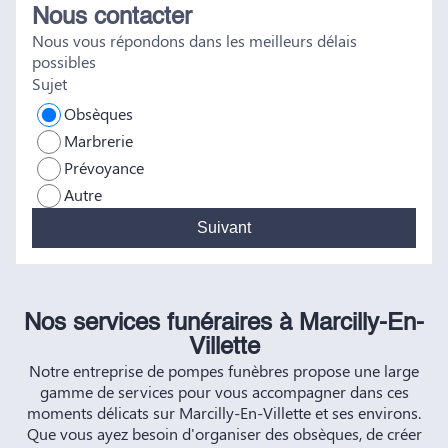
Nous contacter
tout a été fait dans les règles. Tous nos vœux de réussite à
Nous vous répondons dans les meilleurs délais
vous et à vos futurs clients. Cordialement famille
possibles
HERNANDEZ
Sujet
Obsèques
Marbrerie
Prévoyance
Autre
Suivant
Nos services funéraires à Marcilly-En-
Villette
Notre entreprise de pompes funèbres propose une large
gamme de services pour vous accompagner dans ces
moments délicats sur Marcilly-En-Villette et ses environs.
Que vous ayez besoin d'organiser des obsèques, de créer