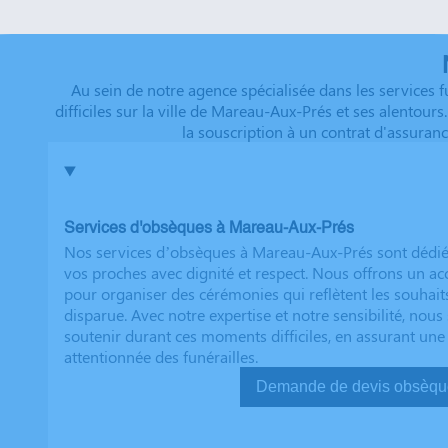
que tout a été fait dans les règles. Tous nos vœux de r
futurs clients. Cordialement famille HERNANDEZ
Au sein de notre agence spécialisée dans les services
difficiles sur la ville de Mareau-Aux-Prés et ses alentou
la souscription à un contrat d'assuran
Services d'obsèques à Mareau-Aux-Prés
Nos services d’obsèques à Mareau-Aux-Prés sont dédié
vos proches avec dignité et respect. Nous offrons un
pour organiser des cérémonies qui reflètent les souhait
disparue. Avec notre expertise et notre sensibilité, no
soutenir durant ces moments difficiles, en assurant une
attentionnée des funérailles.
Demande de devis ob