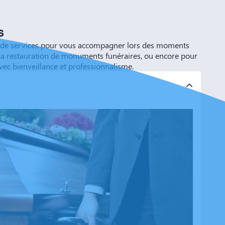
s
ète de services pour vous accompagner lors des moments
ou la restauration de monuments funéraires, ou encore pour
vec bienveillance et professionnalisme.