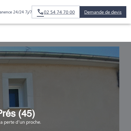
02 54 74 70 00
Demande de devis
anence 24/24 7j/7
rés (45)
 perte d’un proche.