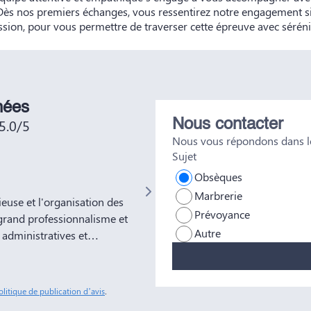
 Dès nos premiers échanges, vous ressentirez notre engagement s
ion, pour vous permettre de traverser cette épreuve avec sérénit
nées
5.0/5
Nous contacter
Nous vous répondons dans le
Sujet
Not No
Obsèques
Marbrerie
use et l'organisation des
Très bien était accueillie , très bo
Prévoyance
grand professionnalisme et
Autre
administratives et
ns à votre entreprise
tous nos amis et
sonnes comme Yves Marie et
olitique de publication d’avis
.
ble soulagement de savoir