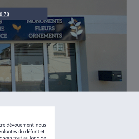
8 78
otre dévouement, nous
volontés du défunt et
 soin tout au long de