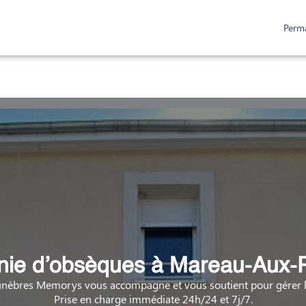
Perm
ESPACES HOMMAGES
URNES ET PLAQUES
ie d’obsèques à Mareau-Aux-P
nèbres Memorys vous accompagne et vous soutient pour gérer la
Prise en charge immédiate 24h/24 et 7j/7.