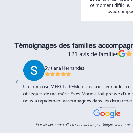
ce moment difficile.
avec compass
Témoignages des familles accompag
121 avis de familles
Svitlana Hernandez
'adieu à
Un immense MERCI à PFMemoris pour leur aide précie
sation de
obsèques de ma mère. Yves Marie a fait preuve d'un 
nous a rapidement accompagnés dans les démarches 
a compte
l'organisation de la cérémonie d'adieu. Nous souhaito
-Marie.
prospérité et succès et la recommandons vivement à 
connaissances. Dans ces moments de deuil, des per
Tous les avis sont collectés et modérés par Google. Voir notre
p
Dimitry sont d'un grand réconfort, et c'est un vérita