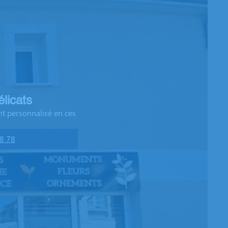
licats
t personnalisé en ces
8 78