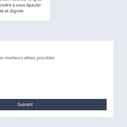
incère à vous épauler
é et dignité.
s meilleurs délais possibles
Valen
n conseil Je vous remercie pour tout
Notre famille 
et plus particu
professionnalis
Madame Bataill
Suivant