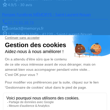
4.9/5 - 30 avis
Pompes Funèbres MÉMORYS - Saint-Laurent-Nouan
02 79 81 38 78
contact@memorys.fr
1 Place de la Halle - 41220 - Saint-Laurent-Nouan
4.9/5 - 10 avis
Pompes Funèbres MEMORYS à Blois
02 55 02 46 67
contact@memorys.fr
3 Boulevard de l'Industrie - 41000 - Blois
5/5 - 81 avis
Nos Services
Liens utiles
Organiser des Obsèques
À propos de Memorys
Prévoir ses obsèques
Demande de rendez-vous en
agence
Démarches Post Obsèques
Avis de décès dans le Loir-et-
Services aux familles