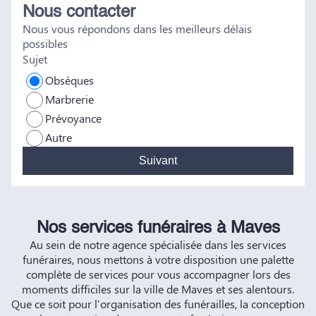
Nous contacter
tout a été fait dans les règles. Tous nos vœux de réussite à
Nous vous répondons dans les meilleurs délais
vous et à vos futurs clients. Cordialement famille
possibles
HERNANDEZ
Sujet
Obsèques
Marbrerie
Prévoyance
Autre
Suivant
Nos services funéraires à Maves
Au sein de notre agence spécialisée dans les services
funéraires, nous mettons à votre disposition une palette
complète de services pour vous accompagner lors des
moments difficiles sur la ville de Maves et ses alentours.
Que ce soit pour l'organisation des funérailles, la conception