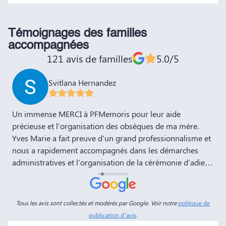
Témoignages des familles
accompagnées
121 avis de familles
5.0/5
Svitlana Hernandez
,
Un immense MERCI à PFMemoris pour leur aide
T
précieuse et l'organisation des obsèques de ma mère.
r
Yves Marie a fait preuve d'un grand professionnalisme et
nous a rapidement accompagnés dans les démarches
administratives et l'organisation de la cérémonie d'adieu.
Nous souhaitons à votre entreprise prospérité et succès
et la recommandons vivement à tous nos amis et
connaissances. Dans ces moments de deuil, des
Tous les avis sont collectés et modérés par Google. Voir notre
politique de
personnes comme Yves Marie et Dimitry sont d'un grand
publication d’avis
.
réconfort, et c'est un véritable soulagement de savoir que