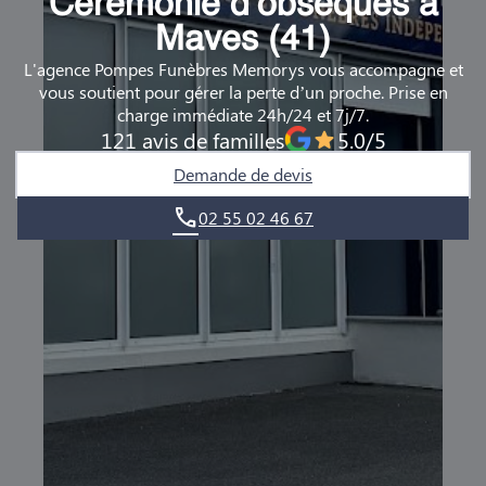
Cérémonie d’obsèques à
DEMANDE DE RENDEZ-VOUS EN AGENCE
Maves (41)
L'agence Pompes Funèbres Memorys vous accompagne et
QUI SOMMES-NOUS ?
vous soutient pour gérer la perte d’un proche. Prise en
charge immédiate 24h/24 et 7j/7.
NOUS REJOINDRE
121 avis de familles
5.0/5
Demande de devis
02 55 02 46 67