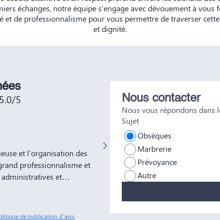
miers échanges, notre équipe s'engage avec dévouement à vous f
 et de professionnalisme pour vous permettre de traverser cett
et dignité.
nées
5.0/5
Nous contacter
Nous vous répondons dans le
Sujet
Not No
Obsèques
Marbrerie
use et l'organisation des
Très bien était accueillie , très bo
Prévoyance
grand professionnalisme et
Autre
administratives et
ns à votre entreprise
tous nos amis et
sonnes comme Yves Marie et
olitique de publication d’avis
.