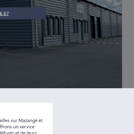
6 67
lles sur Mazangé et
ffrons un service
défunts et de leurs