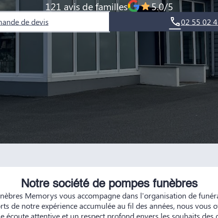
121 avis de familles
5.0/5
ande de devis
02 55 02 4
Notre société de pompes funèbres
nèbres Memorys vous accompagne dans l'organisation de funérai
orts de notre expérience accumulée au fil des années, nous vous o
e écoute attentive et un respect profond envers les souhaits des 