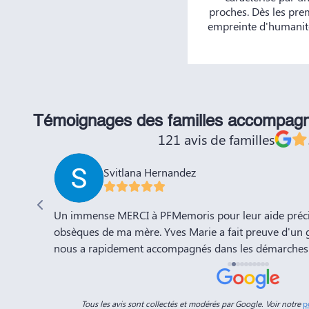
proches. Dès les pre
empreinte d'humanité
Témoignages des familles accompag
121 avis de familles
Svitlana Hernandez
'adieu à
Un immense MERCI à PFMemoris pour leur aide précie
sation de
obsèques de ma mère. Yves Marie a fait preuve d'un 
nous a rapidement accompagnés dans les démarches 
a compte
l'organisation de la cérémonie d'adieu. Nous souhaito
-Marie.
prospérité et succès et la recommandons vivement à 
connaissances. Dans ces moments de deuil, des per
Tous les avis sont collectés et modérés par Google. Voir notre
p