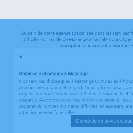
Dimitry sont d'un grand réconfort, et c'est un vérita
que tout a été fait dans les règles. Tous nos vœux de r
futurs clients. Cordialement famille HERNANDEZ
Au sein de notre agence spécialisée dans les services
difficiles sur la ville de Mazangé et ses alentours. Qu
souscription à un contrat d'assurance
Services d'obsèques à Mazangé
Nos services d’obsèques à Mazangé sont dédiés à hono
proches avec dignité et respect. Nous offrons un acc
organiser des cérémonies qui reflètent les souhaits et l
disparue. Avec notre expertise et notre sensibilité, no
soutenir durant ces moments difficiles, en assurant une
attentionnée des funérailles.
Demande de devis ob