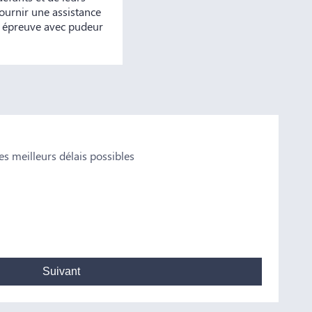
ournir une assistance
e épreuve avec pudeur
s meilleurs délais possibles
Valen
n conseil Je vous remercie pour tout
Notre famille 
et plus particu
professionnalis
Madame Bataill
Suivant