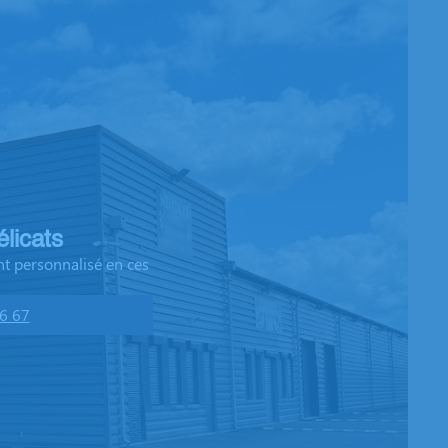
licats
t personnalisé en ces
6 67