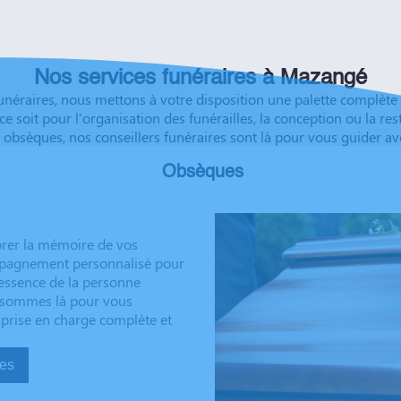
ble soulagement de savoir
éussite à vous et à vos
Nos services funéraires à Mazangé
 funéraires, nous mettons à votre disposition une palette compl
e ce soit pour l'organisation des funérailles, la conception ou la
 obsèques, nos conseillers funéraires sont là pour vous guider av
Obsèques
rer la mémoire de vos
ompagnement personnalisé pour
’essence de la personne
us sommes là pour vous
 prise en charge complète et
sèques