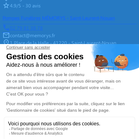
4.9/5 - 30 avis
Pompes Funèbres MÉMORYS - Saint-Laurent-Nouan
02 79 81 38 78
contact@memorys.fr
1 Place de la Halle - 41220 - Saint-Laurent-Nouan
4.9/5 - 10 avis
Pompes Funèbres MEMORYS à Blois
02 55 02 46 67
contact@memorys.fr
3 Boulevard de l'Industrie - 41000 - Blois
5/5 - 81 avis
Nos Services
Liens utiles
Organiser des Obsèques
À propos de Memorys
Prévoir ses obsèques
Demande de rendez-vous en
agence
Démarches Post Obsèques
Avis de décès dans le Loir-et-
Services aux familles