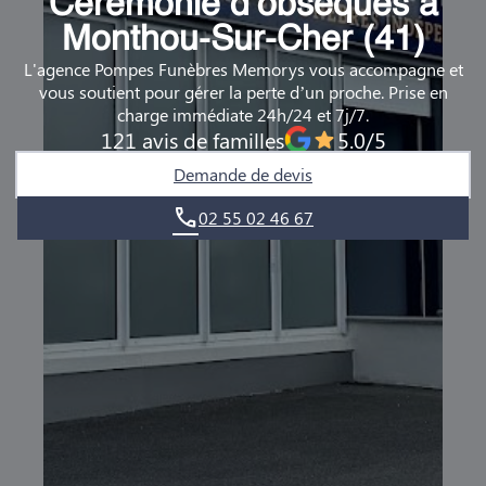
Cérémonie d’obsèques à
DEMANDE DE RENDEZ-VOUS EN AGENCE
Monthou-Sur-Cher (41)
L'agence Pompes Funèbres Memorys vous accompagne et
QUI SOMMES-NOUS ?
vous soutient pour gérer la perte d’un proche. Prise en
charge immédiate 24h/24 et 7j/7.
NOUS REJOINDRE
121 avis de familles
5.0/5
Demande de devis
02 55 02 46 67