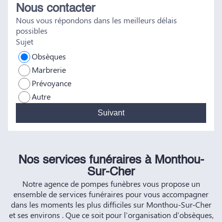
Nous contacter
tout a été fait dans les règles. Tous nos vœux de réussite à
Nous vous répondons dans les meilleurs délais
vous et à vos futurs clients. Cordialement famille
possibles
HERNANDEZ
Sujet
Obsèques
Marbrerie
Prévoyance
Autre
Suivant
Nos services funéraires à Monthou-
Sur-Cher
Notre agence de pompes funèbres vous propose un
ensemble de services funéraires pour vous accompagner
dans les moments les plus difficiles sur Monthou-Sur-Cher
et ses environs . Que ce soit pour l'organisation d'obsèques,