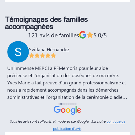
Témoignages des familles
accompagnées
121 avis de familles
5.0/5
Svitlana Hernandez
,
Un immense MERCI à PFMemoris pour leur aide
T
précieuse et l'organisation des obsèques de ma mère.
r
Yves Marie a fait preuve d'un grand professionnalisme et
nous a rapidement accompagnés dans les démarches
administratives et l'organisation de la cérémonie d'adieu.
Nous souhaitons à votre entreprise prospérité et succès
et la recommandons vivement à tous nos amis et
connaissances. Dans ces moments de deuil, des
Tous les avis sont collectés et modérés par Google. Voir notre
politique de
personnes comme Yves Marie et Dimitry sont d'un grand
publication d’avis
.
réconfort, et c'est un véritable soulagement de savoir que