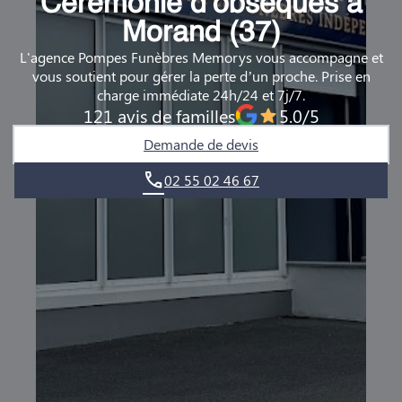
Cérémonie d’obsèques à
DEMANDE DE RENDEZ-VOUS EN AGENCE
Morand (37)
L'agence Pompes Funèbres Memorys vous accompagne et
QUI SOMMES-NOUS ?
vous soutient pour gérer la perte d’un proche. Prise en
charge immédiate 24h/24 et 7j/7.
NOUS REJOINDRE
121 avis de familles
5.0/5
Demande de devis
02 55 02 46 67