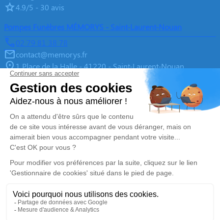
4.9/5 - 30 avis
Pompes Funèbres MÉMORYS - Saint-Laurent-Nouan
02 79 81 38 78
contact@memorys.fr
1 Place de la Halle - 41220 - Saint-Laurent-Nouan
4.9/5 - 10 avis
Pompes Funèbres MEMORYS à Blois
02 55 02 46 67
contact@memorys.fr
3 Boulevard de l'Industrie - 41000 - Blois
5/5 - 81 avis
Nos Services
Liens utiles
Organiser des Obsèques
À propos de Memorys
Prévoir ses obsèques
Demande de rendez-vous en
agence
Démarches Post Obsèques
Avis de décès dans le Loir-et-
Services aux familles