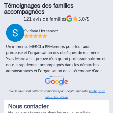
Témoignages des familles
accompagnées
121 avis de familles
5.0/5
Svitlana Hernandez
,
Un immense MERCI à PFMemoris pour leur aide
T
précieuse et l'organisation des obsèques de ma mère.
r
Yves Marie a fait preuve d'un grand professionnalisme et
nous a rapidement accompagnés dans les démarches
administratives et l'organisation de la cérémonie d'adieu.
Nous souhaitons à votre entreprise prospérité et succès
et la recommandons vivement à tous nos amis et
connaissances. Dans ces moments de deuil, des
Tous les avis sont collectés et modérés par Google. Voir notre
politique de
personnes comme Yves Marie et Dimitry sont d'un grand
publication d’avis
.
réconfort, et c'est un véritable soulagement de savoir que
Nous contacter
tout a été fait dans les règles. Tous nos vœux de réussite à
Nous vous répondons dans les meilleurs délais
vous et à vos futurs clients. Cordialement famille