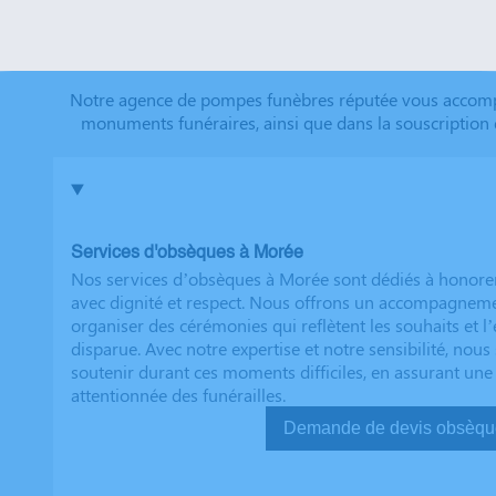
que tout a été fait dans les règles. Tous nos vœux de r
futurs clients. Cordialement famille HERNANDEZ
Notre agence de pompes funèbres réputée vous accompag
monuments funéraires, ainsi que dans la souscription 
Services d'obsèques à Morée
Nos services d’obsèques à Morée sont dédiés à honore
avec dignité et respect. Nous offrons un accompagnem
organiser des cérémonies qui reflètent les souhaits et l
disparue. Avec notre expertise et notre sensibilité, no
soutenir durant ces moments difficiles, en assurant une
attentionnée des funérailles.
Demande de devis ob