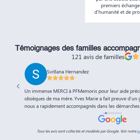
premiers échanges
d'humanité et de pro
Témoignages des familles accompag
121 avis de familles
Svitlana Hernandez
'adieu à
Un immense MERCI à PFMemoris pour leur aide précie
sation de
obsèques de ma mère. Yves Marie a fait preuve d'un 
nous a rapidement accompagnés dans les démarches 
a compte
l'organisation de la cérémonie d'adieu. Nous souhaito
-Marie.
prospérité et succès et la recommandons vivement à 
connaissances. Dans ces moments de deuil, des per
Tous les avis sont collectés et modérés par Google. Voir notre
p
Dimitry sont d'un grand réconfort, et c'est un vérita