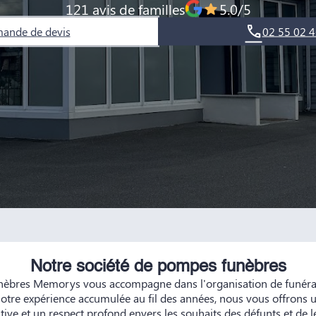
121 avis de familles
5.0/5
ande de devis
02 55 02 4
Notre société de pompes funèbres
èbres Memorys vous accompagne dans l'organisation de funérail
notre expérience accumulée au fil des années, nous vous offrons u
tive et un respect profond envers les souhaits des défunts et de l