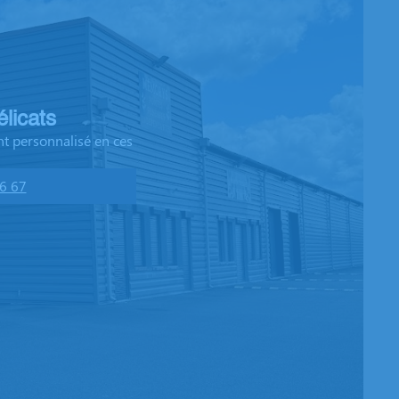
licats
t personnalisé en ces
6 67