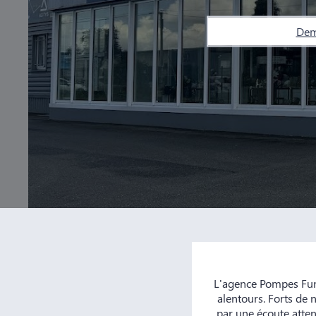
Dem
L'agence Pompes Fun
alentours. Forts de 
par une écoute atten