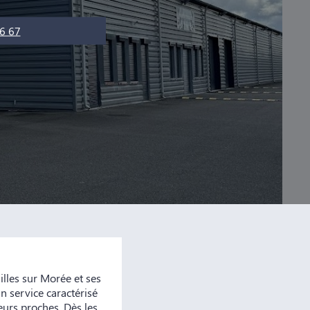
6 67
les sur Morée et ses
n service caractérisé
eurs proches. Dès les