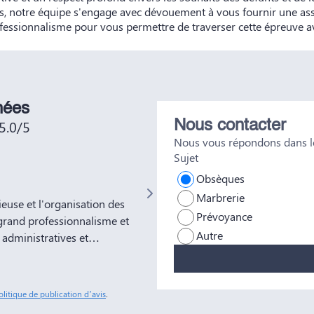
, notre équipe s'engage avec dévouement à vous fournir une as
fessionnalisme pour vous permettre de traverser cette épreuve av
nées
5.0/5
Nous contacter
Nous vous répondons dans le
Sujet
Not No
Obsèques
Marbrerie
use et l'organisation des
Très bien était accueillie , très bo
Prévoyance
grand professionnalisme et
Autre
administratives et
ns à votre entreprise
tous nos amis et
sonnes comme Yves Marie et
olitique de publication d’avis
.
ble soulagement de savoir