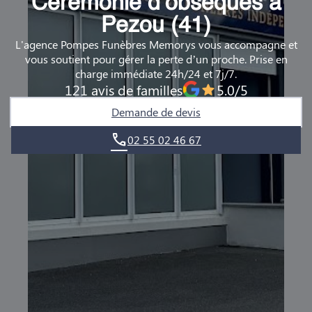
Cérémonie d’obsèques à
DEMANDE DE RENDEZ-VOUS EN AGENCE
Pezou (41)
L'agence Pompes Funèbres Memorys vous accompagne et
QUI SOMMES-NOUS ?
vous soutient pour gérer la perte d’un proche. Prise en
charge immédiate 24h/24 et 7j/7.
NOUS REJOINDRE
121 avis de familles
5.0/5
Demande de devis
02 55 02 46 67