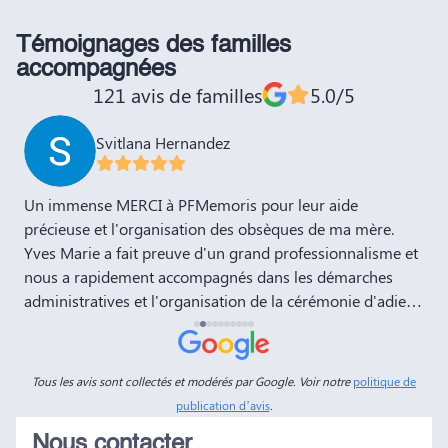
Témoignages des familles
accompagnées
121 avis de familles
5.0/5
Svitlana Hernandez
,
Un immense MERCI à PFMemoris pour leur aide
T
précieuse et l'organisation des obsèques de ma mère.
r
Yves Marie a fait preuve d'un grand professionnalisme et
nous a rapidement accompagnés dans les démarches
administratives et l'organisation de la cérémonie d'adieu.
Nous souhaitons à votre entreprise prospérité et succès
et la recommandons vivement à tous nos amis et
connaissances. Dans ces moments de deuil, des
Tous les avis sont collectés et modérés par Google. Voir notre
politique de
personnes comme Yves Marie et Dimitry sont d'un grand
publication d’avis
.
réconfort, et c'est un véritable soulagement de savoir que
Nous contacter
tout a été fait dans les règles. Tous nos vœux de réussite à