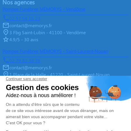
Nos agences
Pompes Funèbres MÉMORYS - Vendôme
02 57 54 15 23
contact@memorys.fr
3 Fbg Saint-Lubin - 41100 - Vendôme
4.9/5 - 30 avis
Pompes Funèbres MÉMORYS - Saint-Laurent-Nouan
02 79 81 38 78
contact@memorys.fr
1 Place de la Halle - 41220 - Saint-Laurent-Nouan
4.9/5 - 10 avis
Pompes Funèbres MEMORYS à Blois
02 55 02 46 67
contact@memorys.fr
3 Boulevard de l'Industrie - 41000 - Blois
5/5 - 81 avis
Nos Services
Liens utiles