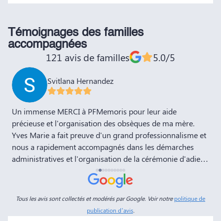
Témoignages des familles
accompagnées
121 avis de familles
5.0/5
Svitlana Hernandez
,
Un immense MERCI à PFMemoris pour leur aide
T
précieuse et l'organisation des obsèques de ma mère.
r
Yves Marie a fait preuve d'un grand professionnalisme et
nous a rapidement accompagnés dans les démarches
administratives et l'organisation de la cérémonie d'adieu.
Nous souhaitons à votre entreprise prospérité et succès
et la recommandons vivement à tous nos amis et
connaissances. Dans ces moments de deuil, des
Tous les avis sont collectés et modérés par Google. Voir notre
politique de
personnes comme Yves Marie et Dimitry sont d'un grand
publication d’avis
.
réconfort, et c'est un véritable soulagement de savoir que