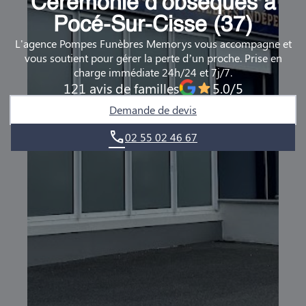
Cérémonie d’obsèques à
DEMANDE DE RENDEZ-VOUS EN AGENCE
Pocé-Sur-Cisse (37)
L'agence Pompes Funèbres Memorys vous accompagne et
QUI SOMMES-NOUS ?
vous soutient pour gérer la perte d’un proche. Prise en
charge immédiate 24h/24 et 7j/7.
NOUS REJOINDRE
121 avis de familles
5.0/5
Demande de devis
02 55 02 46 67