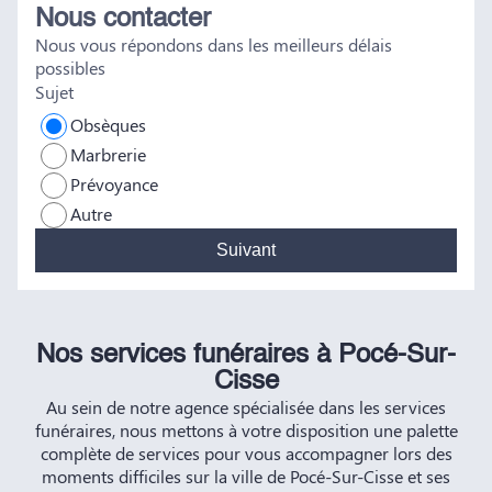
Nous contacter
tout a été fait dans les règles. Tous nos vœux de réussite à
Nous vous répondons dans les meilleurs délais
vous et à vos futurs clients. Cordialement famille
possibles
HERNANDEZ
Sujet
Obsèques
Marbrerie
Prévoyance
Autre
Suivant
Nos services funéraires à Pocé-Sur-
Cisse
Au sein de notre agence spécialisée dans les services
funéraires, nous mettons à votre disposition une palette
complète de services pour vous accompagner lors des
moments difficiles sur la ville de Pocé-Sur-Cisse et ses