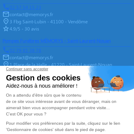
02 57 54 15 23
contact@memorys.fr
3 Fbg Saint-Lubin - 41100 - Vendôme
4.9/5 - 30 avis
Pompes Funèbres MÉMORYS - Saint-Laurent-Nouan
02 79 81 38 78
contact@memorys.fr
1 Place de la Halle - 41220 - Saint-Laurent-Nouan
4.9/5 - 10 avis
Pompes Funèbres MEMORYS à Blois
02 55 02 46 67
contact@memorys.fr
3 Boulevard de l'Industrie - 41000 - Blois
5/5 - 81 avis
Nos Services
Liens utiles
Organiser des Obsèques
À propos de Memorys