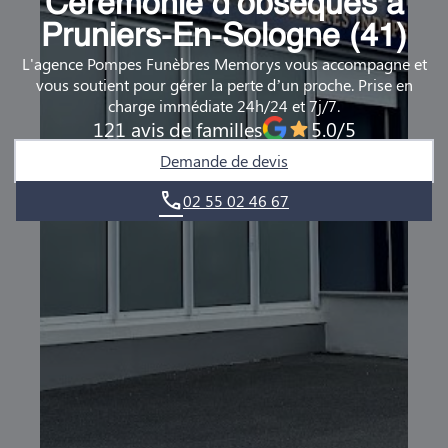
Cérémonie d’obsèques à
DEMANDE DE RENDEZ-VOUS EN AGENCE
Pruniers-En-Sologne (41)
L'agence Pompes Funèbres Memorys vous accompagne et
QUI SOMMES-NOUS ?
vous soutient pour gérer la perte d’un proche. Prise en
charge immédiate 24h/24 et 7j/7.
NOUS REJOINDRE
121 avis de familles
5.0/5
Demande de devis
02 55 02 46 67