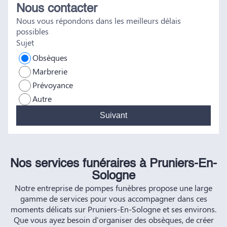
Nous contacter
tout a été fait dans les règles. Tous nos vœux de réussite à
Nous vous répondons dans les meilleurs délais
vous et à vos futurs clients. Cordialement famille
possibles
HERNANDEZ
Sujet
Obsèques
Marbrerie
Prévoyance
Autre
Suivant
Nos services funéraires à Pruniers-En-
Sologne
Notre entreprise de pompes funèbres propose une large
gamme de services pour vous accompagner dans ces
moments délicats sur Pruniers-En-Sologne et ses environs.
Que vous ayez besoin d'organiser des obsèques, de créer