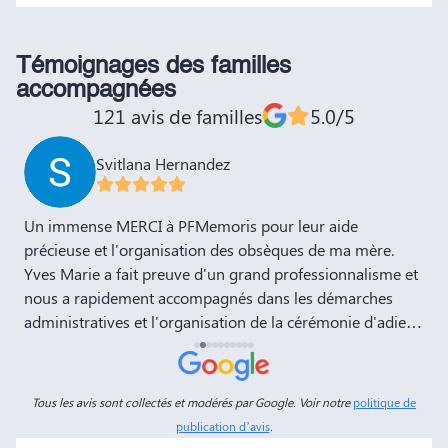
Témoignages des familles
accompagnées
121 avis de familles
5.0/5
Svitlana Hernandez
,
Un immense MERCI à PFMemoris pour leur aide
T
précieuse et l'organisation des obsèques de ma mère.
r
Yves Marie a fait preuve d'un grand professionnalisme et
nous a rapidement accompagnés dans les démarches
administratives et l'organisation de la cérémonie d'adieu.
Nous souhaitons à votre entreprise prospérité et succès
et la recommandons vivement à tous nos amis et
connaissances. Dans ces moments de deuil, des
Tous les avis sont collectés et modérés par Google. Voir notre
politique de
personnes comme Yves Marie et Dimitry sont d'un grand
publication d’avis
.
réconfort, et c'est un véritable soulagement de savoir que