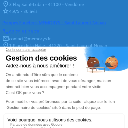
3 Fbg Saint-Lubin - 41100 - Vendôme
4.9/5 - 30 avis
Pompes Funèbres MÉMORYS - Saint-Laurent-Nouan
02 79 81 38 78
contact@memorys.fr
1 Place de la Halle - 41220 - Saint-Laurent-Nouan
4.9/5 - 10 avis
Pompes Funèbres MEMORYS à Blois
02 55 02 46 67
contact@memorys.fr
3 Boulevard de l'Industrie - 41000 - Blois
5/5 - 81 avis
Nos Services
Liens utiles
Organiser des Obsèques
À propos de Memorys
Prévoir ses obsèques
Demande de rendez-vous en
agence
Démarches Post Obsèques