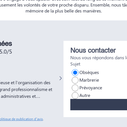
usement les volontés de votre proche disparu. Ensemble, nous t
mémoire de la plus belle des manières.
nées
5.0/5
Nous contacter
Nous vous répondons dans le
Sujet
Not No
Obsèques
Marbrerie
use et l'organisation des
Très bien était accueillie , très bo
Prévoyance
grand professionnalisme et
Autre
administratives et
ns à votre entreprise
tous nos amis et
sonnes comme Yves Marie et
olitique de publication d’avis
.
ble soulagement de savoir