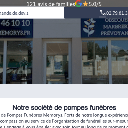
121 avis de familles
5.0/5
ande de devis
02 79 81 3
Notre société de pompes funèbres
e de Pompes Funèbres Memorys. Forts de notre longue expérience
e compassion au service de l'organisation de funérailles sur-mesur
e s'engage à vous épauler avec soin tout au long de ce moment d