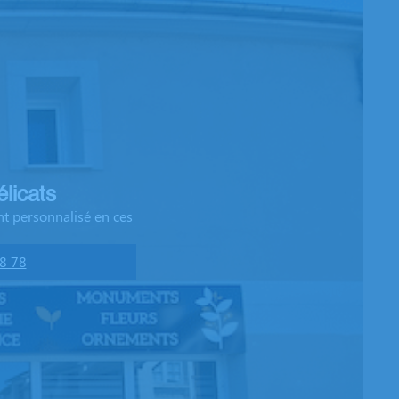
licats
t personnalisé en ces
8 78