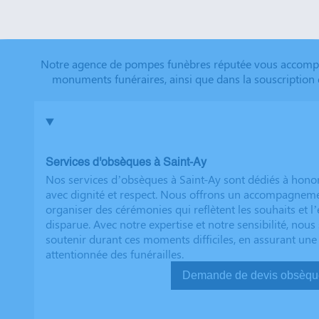
que tout a été fait dans les règles. Tous nos vœux de r
futurs clients. Cordialement famille HERNANDEZ
Notre agence de pompes funèbres réputée vous accompagn
monuments funéraires, ainsi que dans la souscription 
Services d'obsèques à Saint-Ay
Nos services d’obsèques à Saint-Ay sont dédiés à hono
avec dignité et respect. Nous offrons un accompagnem
organiser des cérémonies qui reflètent les souhaits et l
disparue. Avec notre expertise et notre sensibilité, no
soutenir durant ces moments difficiles, en assurant une
attentionnée des funérailles.
Demande de devis ob