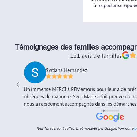
à respecter scrupule
Témoignages des familles accompag
121 avis de familles
Svitlana Hernandez
'adieu à
Un immense MERCI à PFMemoris pour leur aide précie
sation de
obsèques de ma mère. Yves Marie a fait preuve d'un 
nous a rapidement accompagnés dans les démarches 
a compte
l'organisation de la cérémonie d'adieu. Nous souhaito
-Marie.
prospérité et succès et la recommandons vivement à 
connaissances. Dans ces moments de deuil, des per
Tous les avis sont collectés et modérés par Google. Voir notre
p
Dimitry sont d'un grand réconfort, et c'est un vérita