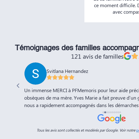
ce moment difficile.
avec compass
Témoignages des familles accompag
121 avis de familles
Svitlana Hernandez
'adieu à
Un immense MERCI à PFMemoris pour leur aide précie
sation de
obsèques de ma mère. Yves Marie a fait preuve d'un 
nous a rapidement accompagnés dans les démarches 
a compte
l'organisation de la cérémonie d'adieu. Nous souhaito
-Marie.
prospérité et succès et la recommandons vivement à 
connaissances. Dans ces moments de deuil, des per
Tous les avis sont collectés et modérés par Google. Voir notre
p
Dimitry sont d'un grand réconfort, et c'est un vérita