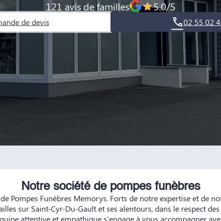
121 avis de familles
5.0/5
ande de devis
02 55 02 4
Notre société de pompes funèbres
 de Pompes Funèbres Memorys. Forts de notre expertise et de n
illes sur Saint-Cyr-Du-Gault et ses alentours, dans le respect des
 équipe attentive et empathique s'engage à vous accompagner avec