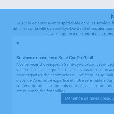
que tout a été fait dans les règles. Tous nos vœux de r
futurs clients. Cordialement famille HERNANDEZ
N
Au sein de notre agence spécialisée dans les services
difficiles sur la ville de Saint-Cyr-Du-Gault et ses alento
la souscription à un contrat d'assuran
Services d'obsèques à Saint-Cyr-Du-Gault
Nos services d’obsèques à Saint-Cyr-Du-Gault sont déd
vos proches avec dignité et respect. Nous offrons un
pour organiser des cérémonies qui reflètent les souhait
disparue. Avec notre expertise et notre sensibilité, no
soutenir durant ces moments difficiles, en assurant une
attentionnée des funérailles.
Demande de devis ob