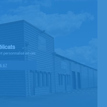
licats
t personnalisé en ces
6 67