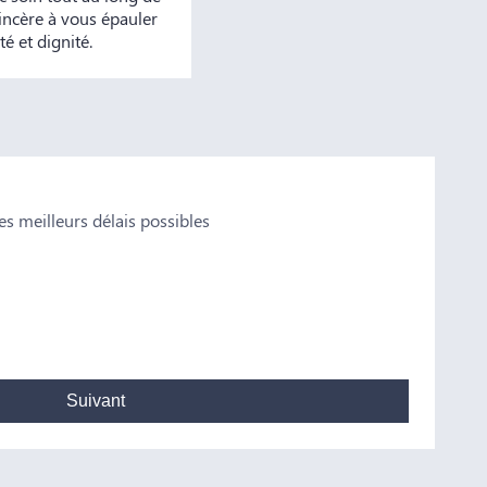
incère à vous épauler
é et dignité.
s meilleurs délais possibles
Valen
n conseil Je vous remercie pour tout
Notre famille 
et plus particu
professionnalis
Madame Bataill
Suivant