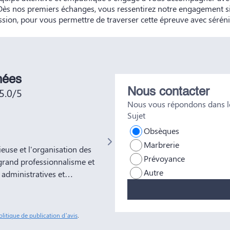
 Dès nos premiers échanges, vous ressentirez notre engagement s
ion, pour vous permettre de traverser cette épreuve avec sérénit
nées
5.0/5
Nous contacter
Nous vous répondons dans le
Sujet
Not No
Obsèques
Marbrerie
use et l'organisation des
Très bien était accueillie , très bo
Prévoyance
grand professionnalisme et
Autre
administratives et
ns à votre entreprise
tous nos amis et
sonnes comme Yves Marie et
olitique de publication d’avis
.
ble soulagement de savoir