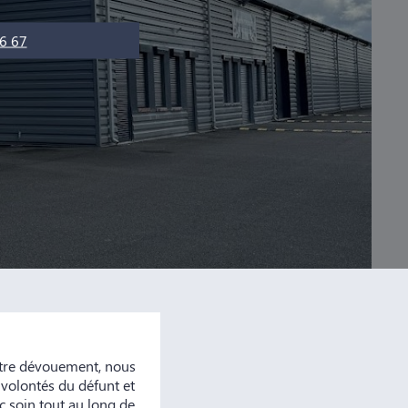
6 67
otre dévouement, nous
 volontés du défunt et
 soin tout au long de