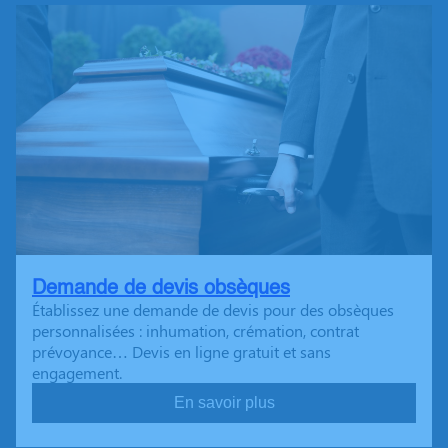
Demande de devis obsèques
Établissez une demande de devis pour des obsèques
personnalisées : inhumation, crémation, contrat
prévoyance… Devis en ligne gratuit et sans
engagement.
En savoir plus