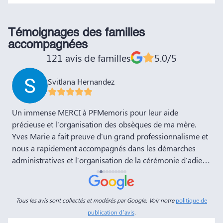
Témoignages des familles
accompagnées
121 avis de familles
5.0/5
Svitlana Hernandez
,
Un immense MERCI à PFMemoris pour leur aide
T
précieuse et l'organisation des obsèques de ma mère.
r
Yves Marie a fait preuve d'un grand professionnalisme et
nous a rapidement accompagnés dans les démarches
administratives et l'organisation de la cérémonie d'adieu.
Nous souhaitons à votre entreprise prospérité et succès
et la recommandons vivement à tous nos amis et
connaissances. Dans ces moments de deuil, des
Tous les avis sont collectés et modérés par Google. Voir notre
politique de
personnes comme Yves Marie et Dimitry sont d'un grand
publication d’avis
.
réconfort, et c'est un véritable soulagement de savoir que