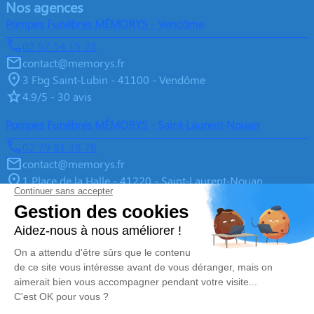
Nos agences
Pompes Funèbres MÉMORYS - Vendôme
02 57 54 15 23
contact@memorys.fr
3 Fbg Saint-Lubin - 41100 - Vendôme
4.9/5 - 30 avis
Pompes Funèbres MÉMORYS - Saint-Laurent-Nouan
02 79 81 38 78
contact@memorys.fr
1 Place de la Halle - 41220 - Saint-Laurent-Nouan
4.9/5 - 10 avis
Pompes Funèbres MEMORYS à Blois
02 55 02 46 67
contact@memorys.fr
3 Boulevard de l'Industrie - 41000 - Blois
5/5 - 81 avis
Nos Services
Liens utiles