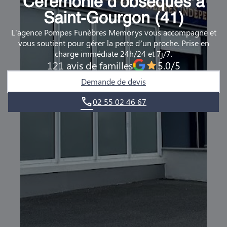
Cérémonie d’obsèques à
DEMANDE DE RENDEZ-VOUS EN AGENCE
Saint-Gourgon (41)
L'agence Pompes Funèbres Memorys vous accompagne et
QUI SOMMES-NOUS ?
vous soutient pour gérer la perte d’un proche. Prise en
charge immédiate 24h/24 et 7j/7.
NOUS REJOINDRE
121 avis de familles
5.0/5
Demande de devis
02 55 02 46 67