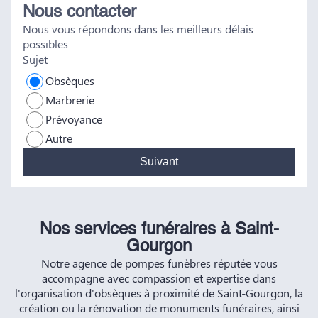
Nous contacter
tout a été fait dans les règles. Tous nos vœux de réussite à
Nous vous répondons dans les meilleurs délais
vous et à vos futurs clients. Cordialement famille
possibles
HERNANDEZ
Sujet
Obsèques
Marbrerie
Prévoyance
Autre
Suivant
Nos services funéraires à Saint-
Gourgon
Notre agence de pompes funèbres réputée vous
accompagne avec compassion et expertise dans
l'organisation d'obsèques à proximité de Saint-Gourgon, la
création ou la rénovation de monuments funéraires, ainsi