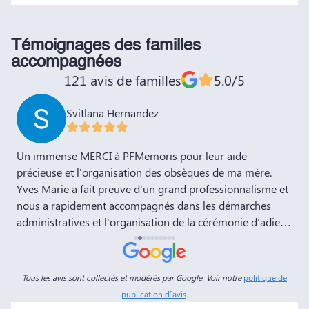
Témoignages des familles
accompagnées
121 avis de familles
5.0/5
Svitlana Hernandez
,
Un immense MERCI à PFMemoris pour leur aide
T
précieuse et l'organisation des obsèques de ma mère.
r
Yves Marie a fait preuve d'un grand professionnalisme et
nous a rapidement accompagnés dans les démarches
administratives et l'organisation de la cérémonie d'adieu.
Nous souhaitons à votre entreprise prospérité et succès
et la recommandons vivement à tous nos amis et
connaissances. Dans ces moments de deuil, des
Tous les avis sont collectés et modérés par Google. Voir notre
politique de
personnes comme Yves Marie et Dimitry sont d'un grand
publication d’avis
.
réconfort, et c'est un véritable soulagement de savoir que