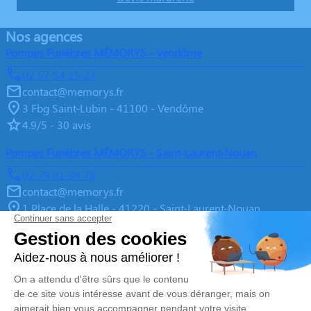
Nos agences
Pompes Funèbres MÉMORYS - Vendôme
02 57 54 15 23
contact@memorys.fr
3 Fbg Saint-Lubin - 41100 - Vendôme
4.9/5 - 30 avis
Pompes Funèbres MÉMORYS - Saint-Laurent-Nouan
02 79 81 38 78
contact@memorys.fr
1 Place de la Halle - 41220 - Saint-Laurent-Nouan
4.9/5 - 10 avis
Pompes Funèbres MEMORYS à Blois
02 55 02 46 67
contact@memorys.fr
3 Boulevard de l'Industrie - 41000 - Blois