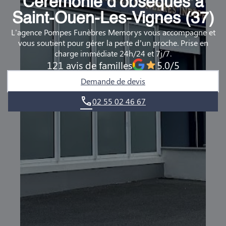
Cérémonie d’obsèques à
DEMANDE DE RENDEZ-VOUS EN AGENCE
Saint-Ouen-Les-Vignes (37)
L'agence Pompes Funèbres Memorys vous accompagne et
QUI SOMMES-NOUS ?
vous soutient pour gérer la perte d’un proche. Prise en
charge immédiate 24h/24 et 7j/7.
NOUS REJOINDRE
121 avis de familles
5.0/5
Demande de devis
02 55 02 46 67