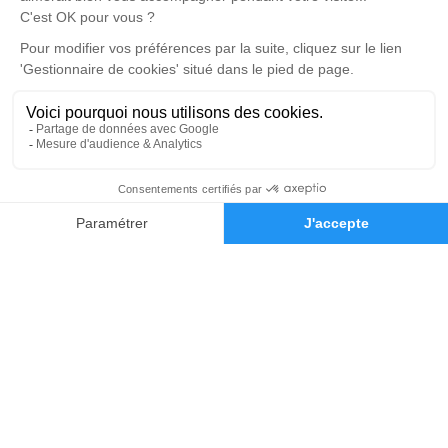
5/5 - 81 avis
Nos Services
Liens utiles
Organiser des Obsèques
À propos de Memorys
Prévoir ses obsèques
Demande de rendez-vous en
agence
Démarches Post Obsèques
Avis de décès dans le Loir-et-
Services aux familles
Cher (41)
Monuments funéraires
Espace famille
02 54 74 70 00
Demande de devis
Nous rejoindre
Nos réseaux sociaux
Mentions légales
Politique de traitement des données personnelles
Politique d’utilisation des cookies
Gestionnaire de cookies
Zone d'intervention
Réalisation et référencement par