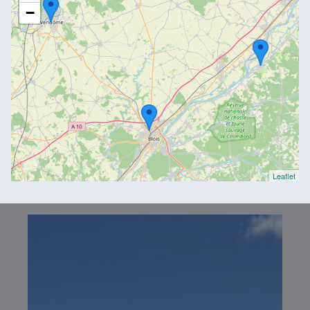
−
Leaflet