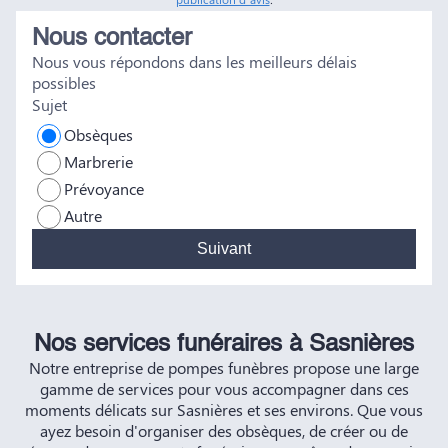
réconfort, et c'est un véritable soulagement de savoir que
Nous contacter
tout a été fait dans les règles. Tous nos vœux de réussite à
Nous vous répondons dans les meilleurs délais
vous et à vos futurs clients. Cordialement famille
possibles
HERNANDEZ
Sujet
Obsèques
Marbrerie
Prévoyance
Autre
Suivant
Nos services funéraires à Sasnières
Notre entreprise de pompes funèbres propose une large
gamme de services pour vous accompagner dans ces
moments délicats sur Sasnières et ses environs. Que vous
ayez besoin d'organiser des obsèques, de créer ou de