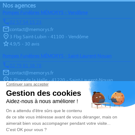
Nos agences
Pompes Funèbres MÉMORYS - Vendôme
02 57 54 15 23
contact@memorys.fr
3 Fbg Saint-Lubin - 41100 - Vendôme
4.9/5 - 30 avis
Pompes Funèbres MÉMORYS - Saint-Laurent-Nouan
02 79 81 38 78
contact@memorys.fr
1 Place de la Halle - 41220 - Saint-Laurent-Nouan
4.9/5 - 10 avis
Pompes Funèbres MEMORYS à Blois
02 55 02 46 67
contact@memorys.fr
3 Boulevard de l'Industrie - 41000 - Blois
5/5 - 81 avis