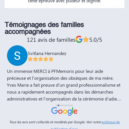
cette épreuve avec pudeur et dignité.
Témoignages des familles
accompagnées
121 avis de familles
5.0/5
Svitlana Hernandez
,
Un immense MERCI à PFMemoris pour leur aide
T
précieuse et l'organisation des obsèques de ma mère.
r
Yves Marie a fait preuve d'un grand professionnalisme et
nous a rapidement accompagnés dans les démarches
administratives et l'organisation de la cérémonie d'adieu.
Nous souhaitons à votre entreprise prospérité et succès
et la recommandons vivement à tous nos amis et
connaissances. Dans ces moments de deuil, des
Tous les avis sont collectés et modérés par Google. Voir notre
politique de
personnes comme Yves Marie et Dimitry sont d'un grand
publication d’avis
.