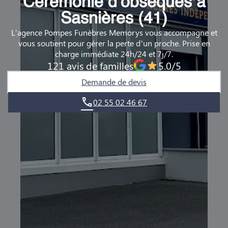
Cérémonie d’obsèques à
DEMANDE DE RENDEZ-VOUS EN AGENCE
Sasnières (41)
L'agence Pompes Funèbres Memorys vous accompagne et
QUI SOMMES-NOUS ?
vous soutient pour gérer la perte d’un proche. Prise en
charge immédiate 24h/24 et 7j/7.
NOUS REJOINDRE
121 avis de familles
5.0/5
Demande de devis
02 55 02 46 67