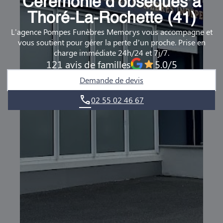
Cérémonie d’obsèques à
DEMANDE DE RENDEZ-VOUS EN AGENCE
Thoré-La-Rochette (41)
L'agence Pompes Funèbres Memorys vous accompagne et
QUI SOMMES-NOUS ?
vous soutient pour gérer la perte d’un proche. Prise en
charge immédiate 24h/24 et 7j/7.
NOUS REJOINDRE
121 avis de familles
5.0/5
Demande de devis
02 55 02 46 67