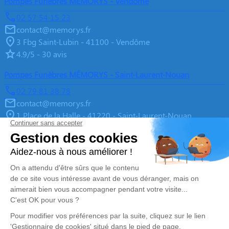
Pompes Funèbres MÉMORYS - Vendôme
02 57 54 15 23
contact@memorys.fr
3 Fbg Saint-Lubin - 41100 - Vendôme
4.9/5 - 30 avis
Pompes Funèbres MÉMORYS - Saint-Laurent-Nouan
02 79 81 38 78
contact@memorys.fr
1 Place de la Halle - 41220 - Saint-Laurent-Nouan
4.9/5 - 10 avis
Pompes Funèbres MEMORYS à Blois
02 55 02 46 67
contact@memorys.fr
3 Boulevard de l'Industrie - 41000 - Blois
5/5 - 81 avis
Nos Services
Liens utiles
Organiser des Obsèques
À propos de Memorys