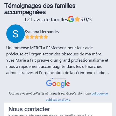
Témoignages des familles
accompagnées
121 avis de familles
5.0/5
Svitlana Hernandez
,
Un immense MERCI à PFMemoris pour leur aide
T
précieuse et l'organisation des obsèques de ma mère.
r
Yves Marie a fait preuve d'un grand professionnalisme et
nous a rapidement accompagnés dans les démarches
administratives et l'organisation de la cérémonie d'adieu.
Nous souhaitons à votre entreprise prospérité et succès
et la recommandons vivement à tous nos amis et
connaissances. Dans ces moments de deuil, des
Tous les avis sont collectés et modérés par Google. Voir notre
politique de
personnes comme Yves Marie et Dimitry sont d'un grand
publication d’avis
.
réconfort, et c'est un véritable soulagement de savoir que
Nous contacter
tout a été fait dans les règles. Tous nos vœux de réussite à
Nous vous répondons dans les meilleurs délais
vous et à vos futurs clients. Cordialement famille